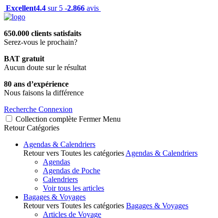
Excellent
4.4
sur 5 -
2.866
avis
650.000 clients satisfaits
Serez-vous le prochain?
BAT gratuit
Aucun doute sur le résultat
80 ans d’expérience
Nous faisons la différence
Recherche
Connexion
Collection complète
Fermer
Menu
Retour
Catégories
Agendas & Calendriers
Retour vers Toutes les catégories
Agendas & Calendriers
Agendas
Agendas de Poche
Calendriers
Voir tous les articles
Bagages & Voyages
Retour vers Toutes les catégories
Bagages & Voyages
Articles de Voyage