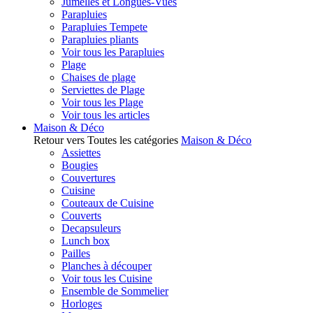
Jumelles et Longues-Vues
Parapluies
Parapluies Tempete
Parapluies pliants
Voir tous les Parapluies
Plage
Chaises de plage
Serviettes de Plage
Voir tous les Plage
Voir tous les articles
Maison & Déco
Retour vers Toutes les catégories
Maison & Déco
Assiettes
Bougies
Couvertures
Cuisine
Couteaux de Cuisine
Couverts
Decapsuleurs
Lunch box
Pailles
Planches à découper
Voir tous les Cuisine
Ensemble de Sommelier
Horloges