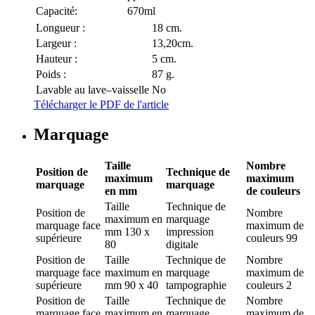
Capacité:
670ml
Longueur :
18 cm.
Largeur :
13,20cm.
Hauteur :
5 cm.
Poids :
87 g.
Lavable au lave–vaisselle
No
Télécharger le PDF de l'article
Marquage
Taille
Nombre
Position de
Technique de
maximum
maximum
marquage
marquage
en mm
de couleurs
Taille
Technique de
Position de
Nombre
maximum en
marquage
marquage
face
maximum de
mm
130 x
impression
supérieure
couleurs
99
80
digitale
Position de
Taille
Technique de
Nombre
marquage
face
maximum en
marquage
maximum de
supérieure
mm
90 x 40
tampographie
couleurs
2
Position de
Taille
Technique de
Nombre
marquage
face
maximum en
marquage
maximum de