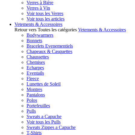
Verres à Bière
Verres à Vin
Voir tous les Verres
Voir tous les articles
Vetements & Accessoires
Retour vers Toutes les catégories
Vetements & Accessoires
Bodywarmers
Bonnets
Bracelets Evenementiels
Chapeaux & Casquettes
Chaussettes
Chemises
Echarpes
Eventails
Fleece
Lunettes de Soleil
Montres
Pantalons
Polos
Portefeuilles
Pulls
Sweats a Capuche
Voir tous les Pulls
Sweats Zippes a Capuche
T-Shirts