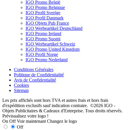
IGO Promo België
IGO Promo Belgique
IGO Profil Sverige
IGO Profil Danmark
IGO Objets Pub France
IGO Werbeartikel Deutschland
IGO Promo Ireland
IGO Promo Suomi
IGO Werbeartikel Schweiz
IGO Promo United Kingdom
IGO Profil Norge
IGO Promo Nederland
Conditions Générales
Politique de Confidentialité
Avis de Confidentialité
Cookies
Sitemap
Les prix affichés sont hors TVA et autres frais et hors frais
d'expédition exclusifs sauf indication contraire. ©2026 IGO -
Objets Publicitaires & Cadeaux d'Entreprise. Tous droits réservés.
Prévisualisez votre logo !
On
Off
Voir maintenant
Changez le logo
Off