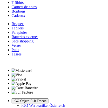
T-Shirts
Carnets de notes
Bonbons
Cadeaux
Briquets
Tabliers
Parapluies
Batteries externes
Sacs shopping
Verres
Pulls
Tasses
IGO Objets Pub France
IGO Werbeartikel Österreich