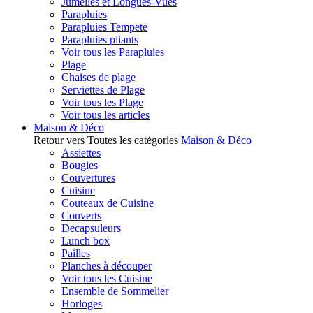
Jumelles et Longues-Vues
Parapluies
Parapluies Tempete
Parapluies pliants
Voir tous les Parapluies
Plage
Chaises de plage
Serviettes de Plage
Voir tous les Plage
Voir tous les articles
Maison & Déco
Retour vers Toutes les catégories
Maison & Déco
Assiettes
Bougies
Couvertures
Cuisine
Couteaux de Cuisine
Couverts
Decapsuleurs
Lunch box
Pailles
Planches à découper
Voir tous les Cuisine
Ensemble de Sommelier
Horloges