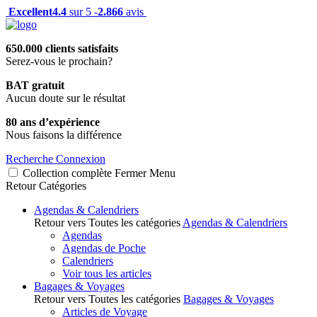
Excellent
4.4
sur 5 -
2.866
avis
650.000 clients satisfaits
Serez-vous le prochain?
BAT gratuit
Aucun doute sur le résultat
80 ans d’expérience
Nous faisons la différence
Recherche
Connexion
Collection complète
Fermer
Menu
Retour
Catégories
Agendas & Calendriers
Retour vers Toutes les catégories
Agendas & Calendriers
Agendas
Agendas de Poche
Calendriers
Voir tous les articles
Bagages & Voyages
Retour vers Toutes les catégories
Bagages & Voyages
Articles de Voyage