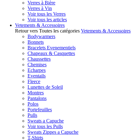
Verres à Bière
Verres à Vin
Voir tous les Verres
Voir tous les articles
Vetements & Accessoires
Retour vers Toutes les catégories
Vetements & Accessoires
Bodywarmers
Bonnets
Bracelets Evenementiels
Chapeaux & Casquettes
Chaussettes
Chemises
Echarpes
Eventails
Fleece
Lunettes de Soleil
Montres
Pantalons
Polos
Portefeuilles
Pulls
Sweats a Capuche
Voir tous les Pulls
Sweats Zippes a Capuche
T-Shirts