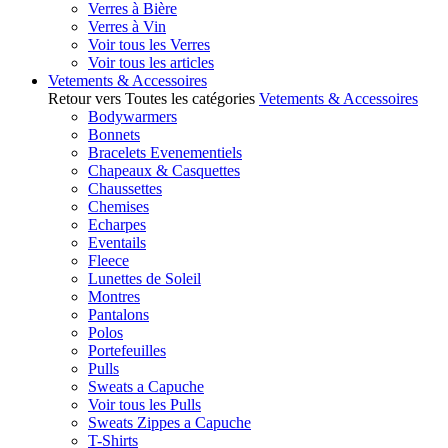
Verres à Bière
Verres à Vin
Voir tous les Verres
Voir tous les articles
Vetements & Accessoires
Retour vers Toutes les catégories
Vetements & Accessoires
Bodywarmers
Bonnets
Bracelets Evenementiels
Chapeaux & Casquettes
Chaussettes
Chemises
Echarpes
Eventails
Fleece
Lunettes de Soleil
Montres
Pantalons
Polos
Portefeuilles
Pulls
Sweats a Capuche
Voir tous les Pulls
Sweats Zippes a Capuche
T-Shirts