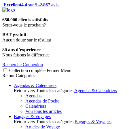
Excellent
4.4
sur 5 -
2.867
avis
650.000 clients satisfaits
Serez-vous le prochain?
BAT gratuit
Aucun doute sur le résultat
80 ans d’expérience
Nous faisons la différence
Recherche
Connexion
Collection complète
Fermer
Menu
Retour
Catégories
Agendas & Calendriers
Retour vers Toutes les catégories
Agendas & Calendriers
Agendas
Agendas de Poche
Calendriers
Voir tous les articles
Bagages & Voyages
Retour vers Toutes les catégories
Bagages & Voyages
Articles de Voyage