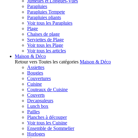
Jumelles et Longues-Vues
Parapluies
Parapluies Tempete
Parapluies pliants
Voir tous les Parapluies
Plage
Chaises de plage
Serviettes de Plage
Voir tous les Plage
Voir tous les articles
Maison & Déco
Retour vers Toutes les catégories
Maison & Déco
Assiettes
Bougies
Couvertures
Cuisine
Couteaux de Cuisine
Couverts
Decapsuleurs
Lunch box
Pailles
Planches à découper
Voir tous les Cuisine
Ensemble de Sommelier
Horloges