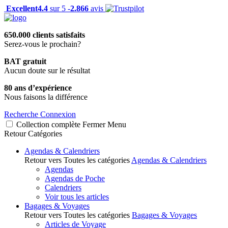
Excellent
4.4
sur 5 -
2.866
avis
650.000 clients satisfaits
Serez-vous le prochain?
BAT gratuit
Aucun doute sur le résultat
80 ans d’expérience
Nous faisons la différence
Recherche
Connexion
Collection complète
Fermer
Menu
Retour
Catégories
Agendas & Calendriers
Retour vers Toutes les catégories
Agendas & Calendriers
Agendas
Agendas de Poche
Calendriers
Voir tous les articles
Bagages & Voyages
Retour vers Toutes les catégories
Bagages & Voyages
Articles de Voyage