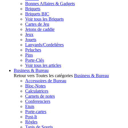
Bonnes Affaires & Gadgets
Briquets
Briquets BIC
Voir tous les Briquets
Cartes de Jeu
Jetons de caddie
Jeux
Jouets
Lanyards/Cordelières
Peluches
Pins
Porte-Clés
Voir tous les articles
Business & Bureau
Retour vers Toutes les catégories
Business & Bureau
Accessoires de Bureau
Bloc-Notes
Calculatrices
Carnets de notes
Conferenciers
Etuis
Porte-cartes
Post-It
Règles
Tapis de Souris