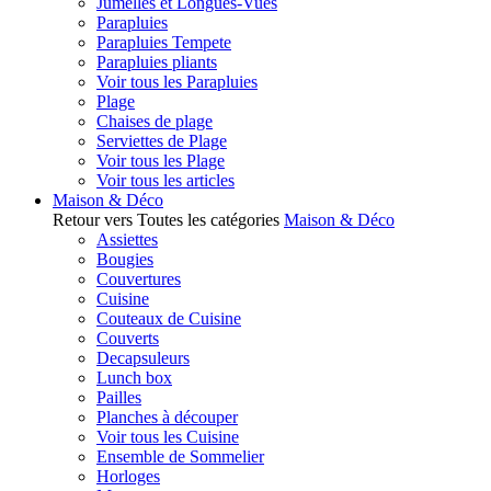
Jumelles et Longues-Vues
Parapluies
Parapluies Tempete
Parapluies pliants
Voir tous les Parapluies
Plage
Chaises de plage
Serviettes de Plage
Voir tous les Plage
Voir tous les articles
Maison & Déco
Retour vers Toutes les catégories
Maison & Déco
Assiettes
Bougies
Couvertures
Cuisine
Couteaux de Cuisine
Couverts
Decapsuleurs
Lunch box
Pailles
Planches à découper
Voir tous les Cuisine
Ensemble de Sommelier
Horloges