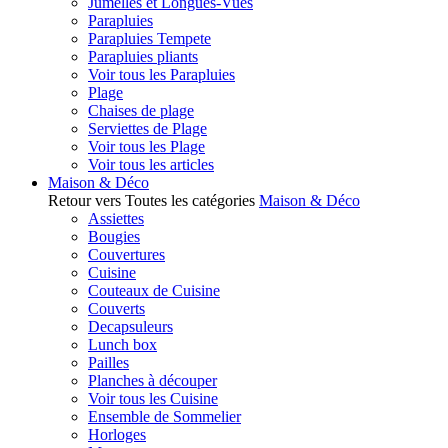
Jumelles et Longues-Vues
Parapluies
Parapluies Tempete
Parapluies pliants
Voir tous les Parapluies
Plage
Chaises de plage
Serviettes de Plage
Voir tous les Plage
Voir tous les articles
Maison & Déco
Retour vers Toutes les catégories
Maison & Déco
Assiettes
Bougies
Couvertures
Cuisine
Couteaux de Cuisine
Couverts
Decapsuleurs
Lunch box
Pailles
Planches à découper
Voir tous les Cuisine
Ensemble de Sommelier
Horloges