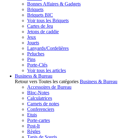
Bonnes Affaires & Gadgets
Briquets
Briquets BIC
Voir tous les Briquets
Cartes de Jeu
Jetons de caddie
Jeux
Jouets
Lanyards/Cordelières
Peluches
Pins
Porte-Clés
Voir tous les articles
Business & Bureau
Retour vers Toutes les catégories
Business & Bureau
Accessoires de Bureau
Bloc-Notes
Calculatrices
Carnets de notes
Conferenciers
Etuis
Porte-cartes
Post-It
Règles
Tapis de Souris