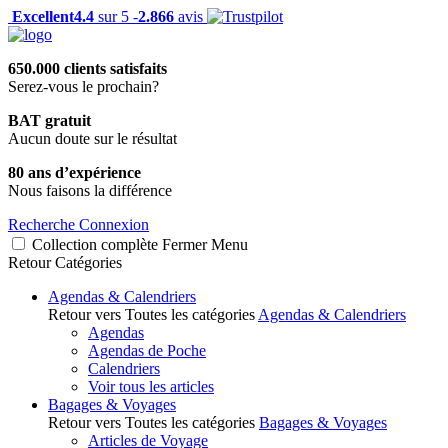
Excellent
4.4
sur 5 -
2.866
avis
650.000 clients satisfaits
Serez-vous le prochain?
BAT gratuit
Aucun doute sur le résultat
80 ans d’expérience
Nous faisons la différence
Recherche
Connexion
Collection complète
Fermer
Menu
Retour
Catégories
Agendas & Calendriers
Retour vers Toutes les catégories
Agendas & Calendriers
Agendas
Agendas de Poche
Calendriers
Voir tous les articles
Bagages & Voyages
Retour vers Toutes les catégories
Bagages & Voyages
Articles de Voyage