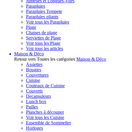
Jumelles et Longues-Vues
Parapluies
Parapluies Tempete
Parapluies pliants
Voir tous les Parapluies
Plage
Chaises de plage
Serviettes de Plage
Voir tous les Plage
Voir tous les articles
Maison & Déco
Retour vers Toutes les catégories
Maison & Déco
Assiettes
Bougies
Couvertures
Cuisine
Couteaux de Cuisine
Couverts
Decapsuleurs
Lunch box
Pailles
Planches à découper
Voir tous les Cuisine
Ensemble de Sommelier
Horloges