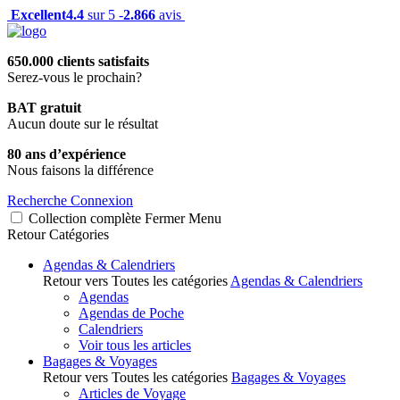
Excellent
4.4
sur 5 -
2.866
avis
650.000 clients satisfaits
Serez-vous le prochain?
BAT gratuit
Aucun doute sur le résultat
80 ans d’expérience
Nous faisons la différence
Recherche
Connexion
Collection complète
Fermer
Menu
Retour
Catégories
Agendas & Calendriers
Retour vers Toutes les catégories
Agendas & Calendriers
Agendas
Agendas de Poche
Calendriers
Voir tous les articles
Bagages & Voyages
Retour vers Toutes les catégories
Bagages & Voyages
Articles de Voyage