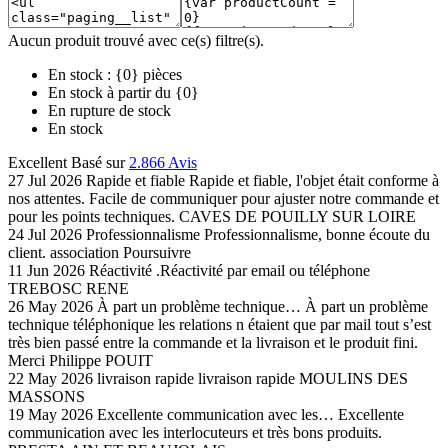
Aucun produit trouvé avec ce(s) filtre(s).
En stock : {0} pièces
En stock à partir du {0}
En rupture de stock
En stock
Excellent
Basé sur
2.866 Avis
27 Jul 2026
Rapide et fiable
Rapide et fiable, l'objet était conforme à
nos attentes. Facile de communiquer pour ajuster notre commande et
pour les points techniques.
CAVES DE POUILLY SUR LOIRE
24 Jul 2026
Professionnalisme
Professionnalisme, bonne écoute du
client.
association Poursuivre
11 Jun 2026
Réactivité
.Réactivité par email ou téléphone
TREBOSC RENE
26 May 2026
À part un problème technique…
À part un problème
technique téléphonique les relations n étaient que par mail tout s’est
très bien passé entre la commande et la livraison et le produit fini.
Merci
Philippe POUIT
22 May 2026
livraison rapide
livraison rapide
MOULINS DES
MASSONS
19 May 2026
Excellente communication avec les…
Excellente
communication avec les interlocuteurs et très bons produits.