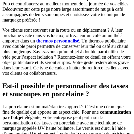
Pub et contribuerez au meilleur moment de la journée de vos cibles.
Découvrez sur cette page notre large assortiment de mugs à café
accompagnés de leurs soucoupes et choisissez votre technique de
marquage préférée !
Vos clients sont souvent sur la route ou en déplacement ? À leur
prochaine visite dans vos locaux, offrez-leur un café ou un thé à
emporter dans un
thermos personnalisé
. Un thermos publicitaire
avec double paroi permettra de conserver leur thé ou café au chaud
plus longtemps. Saviez-vous qu’un objet à double paroi utilise le
vide pour l’aspect isolation ? Racontez-leur ce détail en offrant votre
objet publicitaire et ils seront surpris. Votre geste restera alors gravé
dans leur esprit. Ce type de cadeau inattendu renforce les liens avec
vos clients ou collaborateurs.
Est-il possible de personnaliser des tasses
et soucoupes en porcelaine ?
La porcelaine est un matériau très apprécié. C’est une céramique
fine de qualité qui apporte un aspect chic. Pour une
communication
par l’objet
élégante, votre entreprise peut partir sur la
personnalisation des tasses en porcelaine avec une technique de
marquage appelée UV haute brillance. Le vernis est durci à l’aide
d’une lumière UV et permet à votre logo ou marquage de résister au