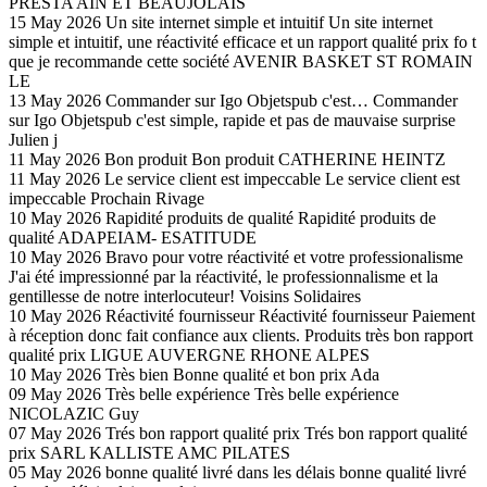
PRESTA AIN ET BEAUJOLAIS
15 May 2026
Un site internet simple et intuitif
Un site internet
simple et intuitif, une réactivité efficace et un rapport qualité prix fo t
que je recommande cette société
AVENIR BASKET ST ROMAIN
LE
13 May 2026
Commander sur Igo Objetspub c'est…
Commander
sur Igo Objetspub c'est simple, rapide et pas de mauvaise surprise
Julien j
11 May 2026
Bon produit
Bon produit
CATHERINE HEINTZ
11 May 2026
Le service client est impeccable
Le service client est
impeccable
Prochain Rivage
10 May 2026
Rapidité produits de qualité
Rapidité produits de
qualité
ADAPEIAM- ESATITUDE
10 May 2026
Bravo pour votre réactivité et votre professionalisme
J'ai été impressionné par la réactivité, le professionnalisme et la
gentillesse de notre interlocuteur!
Voisins Solidaires
10 May 2026
Réactivité fournisseur
Réactivité fournisseur Paiement
à réception donc fait confiance aux clients. Produits très bon rapport
qualité prix
LIGUE AUVERGNE RHONE ALPES
10 May 2026
Très bien
Bonne qualité et bon prix
Ada
09 May 2026
Très belle expérience
Très belle expérience
NICOLAZIC Guy
07 May 2026
Trés bon rapport qualité prix
Trés bon rapport qualité
prix
SARL KALLISTE AMC PILATES
05 May 2026
bonne qualité livré dans les délais
bonne qualité livré