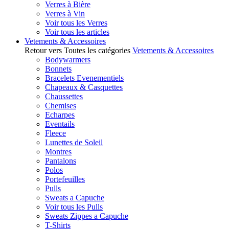
Verres à Bière
Verres à Vin
Voir tous les Verres
Voir tous les articles
Vetements & Accessoires
Retour vers Toutes les catégories
Vetements & Accessoires
Bodywarmers
Bonnets
Bracelets Evenementiels
Chapeaux & Casquettes
Chaussettes
Chemises
Echarpes
Eventails
Fleece
Lunettes de Soleil
Montres
Pantalons
Polos
Portefeuilles
Pulls
Sweats a Capuche
Voir tous les Pulls
Sweats Zippes a Capuche
T-Shirts