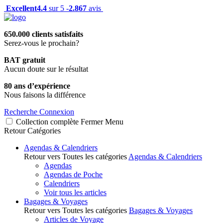
Excellent
4.4
sur 5 -
2.867
avis
650.000 clients satisfaits
Serez-vous le prochain?
BAT gratuit
Aucun doute sur le résultat
80 ans d’expérience
Nous faisons la différence
Recherche
Connexion
Collection complète
Fermer
Menu
Retour
Catégories
Agendas & Calendriers
Retour vers Toutes les catégories
Agendas & Calendriers
Agendas
Agendas de Poche
Calendriers
Voir tous les articles
Bagages & Voyages
Retour vers Toutes les catégories
Bagages & Voyages
Articles de Voyage