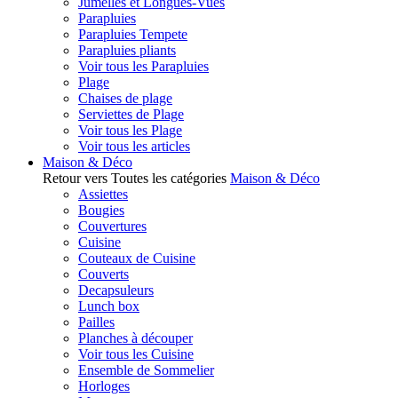
Jumelles et Longues-Vues
Parapluies
Parapluies Tempete
Parapluies pliants
Voir tous les Parapluies
Plage
Chaises de plage
Serviettes de Plage
Voir tous les Plage
Voir tous les articles
Maison & Déco
Retour vers Toutes les catégories
Maison & Déco
Assiettes
Bougies
Couvertures
Cuisine
Couteaux de Cuisine
Couverts
Decapsuleurs
Lunch box
Pailles
Planches à découper
Voir tous les Cuisine
Ensemble de Sommelier
Horloges