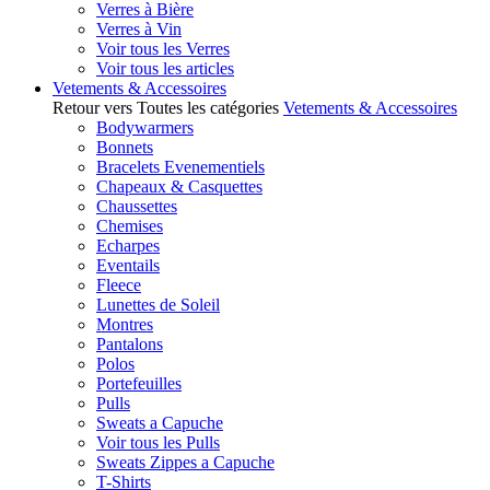
Verres à Bière
Verres à Vin
Voir tous les Verres
Voir tous les articles
Vetements & Accessoires
Retour vers Toutes les catégories
Vetements & Accessoires
Bodywarmers
Bonnets
Bracelets Evenementiels
Chapeaux & Casquettes
Chaussettes
Chemises
Echarpes
Eventails
Fleece
Lunettes de Soleil
Montres
Pantalons
Polos
Portefeuilles
Pulls
Sweats a Capuche
Voir tous les Pulls
Sweats Zippes a Capuche
T-Shirts