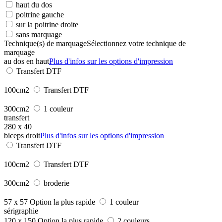
haut du dos
poitrine gauche
sur la poitrine droite
sans marquage
Technique(s) de marquage
Sélectionnez votre technique de
marquage
au dos en haut
Plus d'infos sur les options d'impression
Transfert DTF
100cm2
Transfert DTF
300cm2
1 couleur
transfert
280 x 40
biceps droit
Plus d'infos sur les options d'impression
Transfert DTF
100cm2
Transfert DTF
300cm2
broderie
57 x 57
Option la plus rapide
1 couleur
sérigraphie
120 x 150
Option la plus rapide
2 couleurs