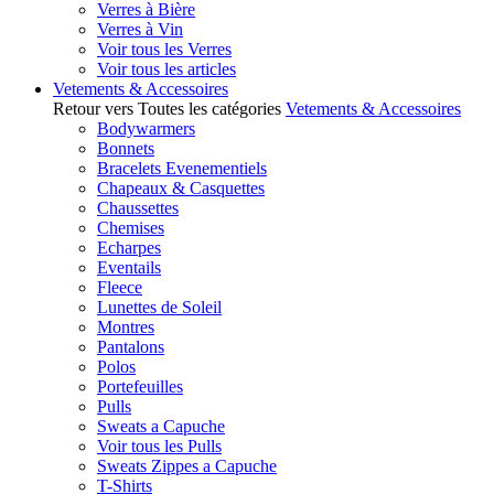
Verres à Bière
Verres à Vin
Voir tous les Verres
Voir tous les articles
Vetements & Accessoires
Retour vers Toutes les catégories
Vetements & Accessoires
Bodywarmers
Bonnets
Bracelets Evenementiels
Chapeaux & Casquettes
Chaussettes
Chemises
Echarpes
Eventails
Fleece
Lunettes de Soleil
Montres
Pantalons
Polos
Portefeuilles
Pulls
Sweats a Capuche
Voir tous les Pulls
Sweats Zippes a Capuche
T-Shirts