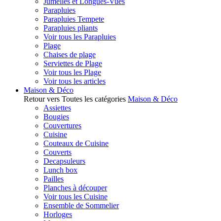
Jumelles et Longues-Vues
Parapluies
Parapluies Tempete
Parapluies pliants
Voir tous les Parapluies
Plage
Chaises de plage
Serviettes de Plage
Voir tous les Plage
Voir tous les articles
Maison & Déco
Retour vers Toutes les catégories
Maison & Déco
Assiettes
Bougies
Couvertures
Cuisine
Couteaux de Cuisine
Couverts
Decapsuleurs
Lunch box
Pailles
Planches à découper
Voir tous les Cuisine
Ensemble de Sommelier
Horloges