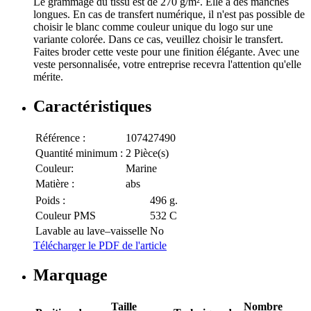
Le grammage du tissu est de 270 g/m². Elle a des manches
longues. En cas de transfert numérique, il n'est pas possible de
choisir le blanc comme couleur unique du logo sur une
variante colorée. Dans ce cas, veuillez choisir le transfert.
Faites broder cette veste pour une finition élégante. Avec une
veste personnalisée, votre entreprise recevra l'attention qu'elle
mérite.
Caractéristiques
Référence :
107427490
Quantité minimum :
2 Pièce(s)
Couleur:
Marine
Matière :
abs
Poids :
496 g.
Couleur PMS
532 C
Lavable au lave–vaisselle
No
Télécharger le PDF de l'article
Marquage
Taille
Nombre