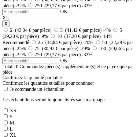
pièce)
-32%
250 (29,27 € par pièce)
-32%
OK
XL
0
2 (43,04 € par pièce)
3 (41,42 € par pièce)
-4%
5
(39,20 € par pièce)
-9%
10 (37,20 € par pièce)
-14%
Recommandé
25 (34,84 € par pièce)
-20%
50 (32,28 € par
pièce)
-25%
75 (30,92 € par pièce)
-29%
100 (29,66 € par
pièce)
-32%
250 (29,27 € par pièce)
-32%
OK
Total :
0
Commandez
pièce(s) supplémentaire(s) et ne payez que
par
pièce
Confirmez la quantité par taille
Confirmez les quantités et tailles pour continuer
Je commande un échantillon
Les échantillons seront toujours livrés sans marquage.
XS
S
M
L
XL