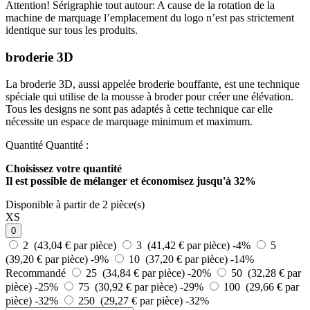
Attention! Sérigraphie tout autour: A cause de la rotation de la
machine de marquage l’emplacement du logo n’est pas strictement
identique sur tous les produits.
broderie 3D
La broderie 3D, aussi appelée broderie bouffante, est une technique
spéciale qui utilise de la mousse à broder pour créer une élévation.
Tous les designs ne sont pas adaptés à cette technique car elle
nécessite un espace de marquage minimum et maximum.
Quantité
Quantité :
Choisissez votre quantité
Il est possible de mélanger et
économisez jusqu'à 32%
Disponible à partir de 2 pièce(s)
XS
0
2 (43,04 € par pièce)
3 (41,42 € par pièce)
-4%
5
(39,20 € par pièce)
-9%
10 (37,20 € par pièce)
-14%
Recommandé
25 (34,84 € par pièce)
-20%
50 (32,28 € par
pièce)
-25%
75 (30,92 € par pièce)
-29%
100 (29,66 € par
pièce)
-32%
250 (29,27 € par pièce)
-32%