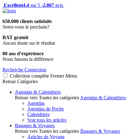
Excellent
4.4
sur 5 -
2.867
avis
650.000 clients satisfaits
Serez-vous le prochain?
BAT gratuit
Aucun doute sur le résultat
80 ans d’expérience
Nous faisons la différence
Recherche
Connexion
Collection complète
Fermer
Menu
Retour
Catégories
Agendas & Calendriers
Retour vers Toutes les catégories
Agendas & Calendriers
Agendas
Agendas de Poche
Calendriers
Voir tous les articles
Bagages & Voyages
Retour vers Toutes les catégories
Bagages & Voyages
Articles de Voyage