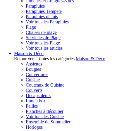
Jumelles et Longues-Vues
Parapluies
Parapluies Tempete
Parapluies pliants
Voir tous les Parapluies
Plage
Chaises de plage
Serviettes de Plage
Voir tous les Plage
Voir tous les articles
Maison & Déco
Retour vers Toutes les catégories
Maison & Déco
Assiettes
Bougies
Couvertures
Cuisine
Couteaux de Cuisine
Couverts
Decapsuleurs
Lunch box
Pailles
Planches à découper
Voir tous les Cuisine
Ensemble de Sommelier
Horloges