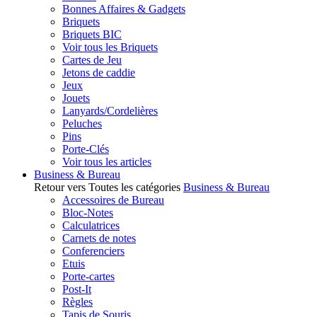
Bonnes Affaires & Gadgets
Briquets
Briquets BIC
Voir tous les Briquets
Cartes de Jeu
Jetons de caddie
Jeux
Jouets
Lanyards/Cordelières
Peluches
Pins
Porte-Clés
Voir tous les articles
Business & Bureau
Retour vers Toutes les catégories
Business & Bureau
Accessoires de Bureau
Bloc-Notes
Calculatrices
Carnets de notes
Conferenciers
Etuis
Porte-cartes
Post-It
Règles
Tapis de Souris