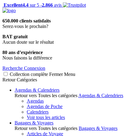
Excellent
4.4
sur 5 -
2.866
avis
650.000 clients satisfaits
Serez-vous le prochain?
BAT gratuit
Aucun doute sur le résultat
80 ans d’expérience
Nous faisons la différence
Recherche
Connexion
Collection complète
Fermer
Menu
Retour
Catégories
Agendas & Calendriers
Retour vers Toutes les catégories
Agendas & Calendriers
Agendas
Agendas de Poche
Calendriers
Voir tous les articles
Bagages & Voyages
Retour vers Toutes les catégories
Bagages & Voyages
Articles de Voyage