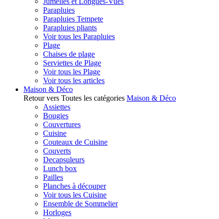
Jumelles et Longues-Vues
Parapluies
Parapluies Tempete
Parapluies pliants
Voir tous les Parapluies
Plage
Chaises de plage
Serviettes de Plage
Voir tous les Plage
Voir tous les articles
Maison & Déco
Retour vers Toutes les catégories
Maison & Déco
Assiettes
Bougies
Couvertures
Cuisine
Couteaux de Cuisine
Couverts
Decapsuleurs
Lunch box
Pailles
Planches à découper
Voir tous les Cuisine
Ensemble de Sommelier
Horloges