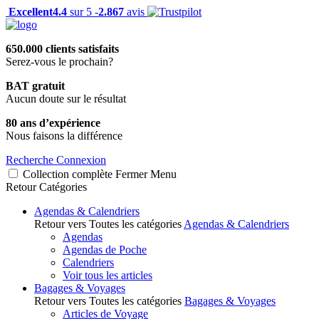
Excellent
4.4
sur 5 -
2.867
avis
650.000 clients satisfaits
Serez-vous le prochain?
BAT gratuit
Aucun doute sur le résultat
80 ans d’expérience
Nous faisons la différence
Recherche
Connexion
Collection complète
Fermer
Menu
Retour
Catégories
Agendas & Calendriers
Retour vers Toutes les catégories
Agendas & Calendriers
Agendas
Agendas de Poche
Calendriers
Voir tous les articles
Bagages & Voyages
Retour vers Toutes les catégories
Bagages & Voyages
Articles de Voyage