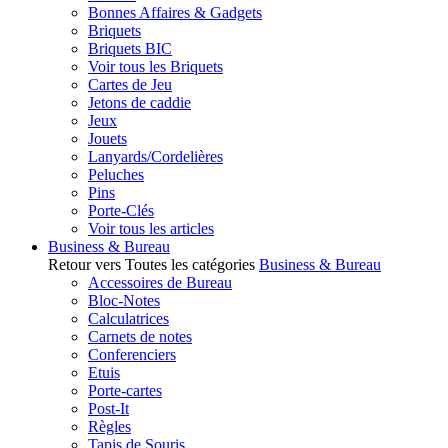
Bonnes Affaires & Gadgets
Briquets
Briquets BIC
Voir tous les Briquets
Cartes de Jeu
Jetons de caddie
Jeux
Jouets
Lanyards/Cordelières
Peluches
Pins
Porte-Clés
Voir tous les articles
Business & Bureau
Retour vers Toutes les catégories
Business & Bureau
Accessoires de Bureau
Bloc-Notes
Calculatrices
Carnets de notes
Conferenciers
Etuis
Porte-cartes
Post-It
Règles
Tapis de Souris