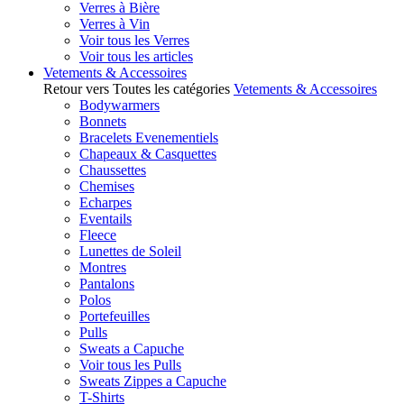
Verres à Bière
Verres à Vin
Voir tous les Verres
Voir tous les articles
Vetements & Accessoires
Retour vers Toutes les catégories
Vetements & Accessoires
Bodywarmers
Bonnets
Bracelets Evenementiels
Chapeaux & Casquettes
Chaussettes
Chemises
Echarpes
Eventails
Fleece
Lunettes de Soleil
Montres
Pantalons
Polos
Portefeuilles
Pulls
Sweats a Capuche
Voir tous les Pulls
Sweats Zippes a Capuche
T-Shirts