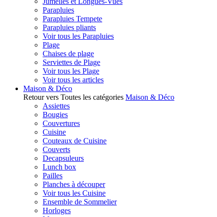
Jumelles et Longues-Vues
Parapluies
Parapluies Tempete
Parapluies pliants
Voir tous les Parapluies
Plage
Chaises de plage
Serviettes de Plage
Voir tous les Plage
Voir tous les articles
Maison & Déco
Retour vers Toutes les catégories
Maison & Déco
Assiettes
Bougies
Couvertures
Cuisine
Couteaux de Cuisine
Couverts
Decapsuleurs
Lunch box
Pailles
Planches à découper
Voir tous les Cuisine
Ensemble de Sommelier
Horloges