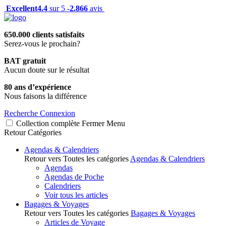
Excellent
4.4
sur 5 -
2.866
avis
650.000 clients satisfaits
Serez-vous le prochain?
BAT gratuit
Aucun doute sur le résultat
80 ans d’expérience
Nous faisons la différence
Recherche
Connexion
Collection complète
Fermer
Menu
Retour
Catégories
Agendas & Calendriers
Retour vers Toutes les catégories
Agendas & Calendriers
Agendas
Agendas de Poche
Calendriers
Voir tous les articles
Bagages & Voyages
Retour vers Toutes les catégories
Bagages & Voyages
Articles de Voyage