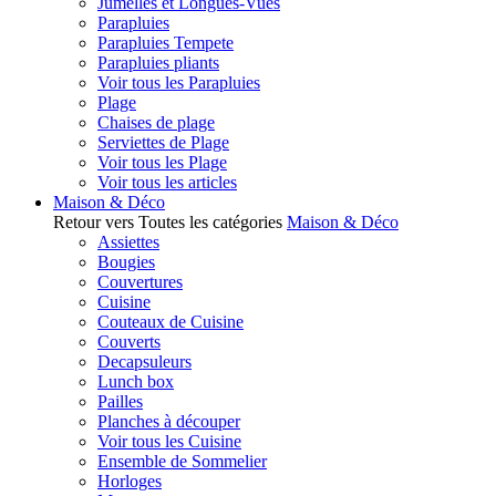
Jumelles et Longues-Vues
Parapluies
Parapluies Tempete
Parapluies pliants
Voir tous les Parapluies
Plage
Chaises de plage
Serviettes de Plage
Voir tous les Plage
Voir tous les articles
Maison & Déco
Retour vers Toutes les catégories
Maison & Déco
Assiettes
Bougies
Couvertures
Cuisine
Couteaux de Cuisine
Couverts
Decapsuleurs
Lunch box
Pailles
Planches à découper
Voir tous les Cuisine
Ensemble de Sommelier
Horloges