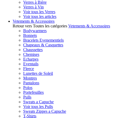
Verres à Bière
Verres à Vin
Voir tous les Verres
Voir tous les articles
Vetements & Accessoires
Retour vers Toutes les catégories
Vetements & Accessoires
Bodywarmers
Bonnets
Bracelets Evenementiels
Chapeaux & Casquettes
Chaussettes
Chemises
Echarpes
Eventails
Fleece
Lunettes de Soleil
Montres
Pantalons
Polos
Portefeuilles
Pulls
Sweats a Capuche
Voir tous les Pulls
Sweats Zippes a Capuche
T-Shirts