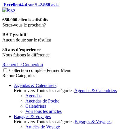
Excellent
4.4
sur 5 -
2.868
avis
650.000 clients satisfaits
Serez-vous le prochain?
BAT gratuit
Aucun doute sur le résultat
80 ans d’expérience
Nous faisons la différence
Recherche
Connexion
Collection complète
Fermer
Menu
Retour
Catégories
Agendas & Calendriers
Retour vers Toutes les catégories
Agendas & Calendriers
Agendas
Agendas de Poche
Calendriers
Voir tous les articles
Bagages & Voyages
Retour vers Toutes les catégories
Bagages & Voyages
Articles de Voyage