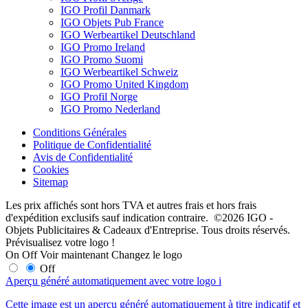
IGO Profil Danmark
IGO Objets Pub France
IGO Werbeartikel Deutschland
IGO Promo Ireland
IGO Promo Suomi
IGO Werbeartikel Schweiz
IGO Promo United Kingdom
IGO Profil Norge
IGO Promo Nederland
Conditions Générales
Politique de Confidentialité
Avis de Confidentialité
Cookies
Sitemap
Les prix affichés sont hors TVA et autres frais et hors frais
d'expédition exclusifs sauf indication contraire. ©2026 IGO -
Objets Publicitaires & Cadeaux d'Entreprise. Tous droits réservés.
Prévisualisez votre logo !
On
Off
Voir maintenant
Changez le logo
Off
Aperçu généré automatiquement avec votre logo
i
Cette image est un aperçu généré automatiquement à titre indicatif et