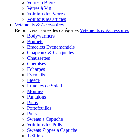
Verres à Bière
Verres à Vin
Voir tous les Verres
Voir tous les articles
Vetements & Accessoires
Retour vers Toutes les catégories
Vetements & Accessoires
Bodywarmers
Bonnets
Bracelets Evenementiels
Chapeaux & Casquettes
Chaussettes
Chemises
Echarpes
Eventails
Fleece
Lunettes de Soleil
Montres
Pantalons
Polos
Portefeuilles
Pulls
Sweats a Capuche
Voir tous les Pulls
Sweats Zippes a Capuche
T-Shirts