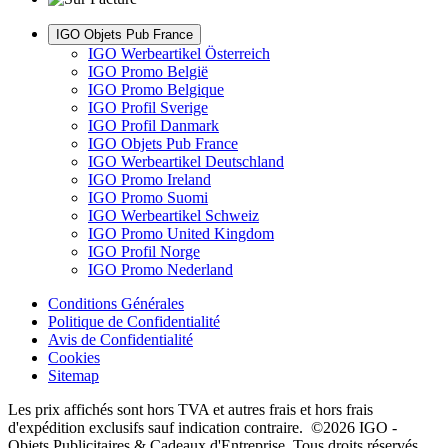
IGO Objets Pub France
IGO Werbeartikel Österreich
IGO Promo België
IGO Promo Belgique
IGO Profil Sverige
IGO Profil Danmark
IGO Objets Pub France
IGO Werbeartikel Deutschland
IGO Promo Ireland
IGO Promo Suomi
IGO Werbeartikel Schweiz
IGO Promo United Kingdom
IGO Profil Norge
IGO Promo Nederland
Conditions Générales
Politique de Confidentialité
Avis de Confidentialité
Cookies
Sitemap
Les prix affichés sont hors TVA et autres frais et hors frais
d'expédition exclusifs sauf indication contraire. ©2026 IGO -
Objets Publicitaires & Cadeaux d'Entreprise. Tous droits réservés.