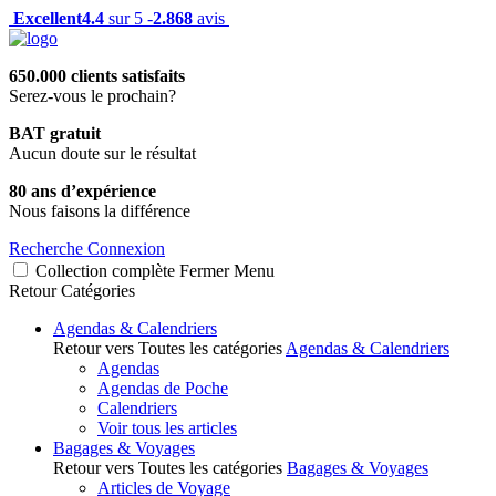
Excellent
4.4
sur 5 -
2.868
avis
650.000 clients satisfaits
Serez-vous le prochain?
BAT gratuit
Aucun doute sur le résultat
80 ans d’expérience
Nous faisons la différence
Recherche
Connexion
Collection complète
Fermer
Menu
Retour
Catégories
Agendas & Calendriers
Retour vers Toutes les catégories
Agendas & Calendriers
Agendas
Agendas de Poche
Calendriers
Voir tous les articles
Bagages & Voyages
Retour vers Toutes les catégories
Bagages & Voyages
Articles de Voyage