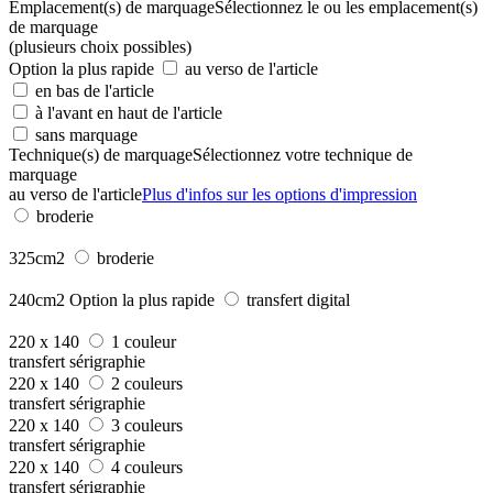
Emplacement(s) de marquage
Sélectionnez le ou les emplacement(s)
de marquage
(plusieurs choix possibles)
Option la plus rapide
au verso de l'article
en bas de l'article
à l'avant en haut de l'article
sans marquage
Technique(s) de marquage
Sélectionnez votre technique de
marquage
au verso de l'article
Plus d'infos sur les options d'impression
broderie
325cm2
broderie
240cm2
Option la plus rapide
transfert digital
220 x 140
1 couleur
transfert sérigraphie
220 x 140
2 couleurs
transfert sérigraphie
220 x 140
3 couleurs
transfert sérigraphie
220 x 140
4 couleurs
transfert sérigraphie