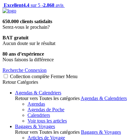
Excellent
4.4
sur 5 -
2.868
avis
650.000 clients satisfaits
Serez-vous le prochain?
BAT gratuit
Aucun doute sur le résultat
80 ans d’expérience
Nous faisons la différence
Recherche
Connexion
Collection complète
Fermer
Menu
Retour
Catégories
Agendas & Calendriers
Retour vers Toutes les catégories
Agendas & Calendriers
Agendas
Agendas de Poche
Calendriers
Voir tous les articles
Bagages & Voyages
Retour vers Toutes les catégories
Bagages & Voyages
Articles de Voyage