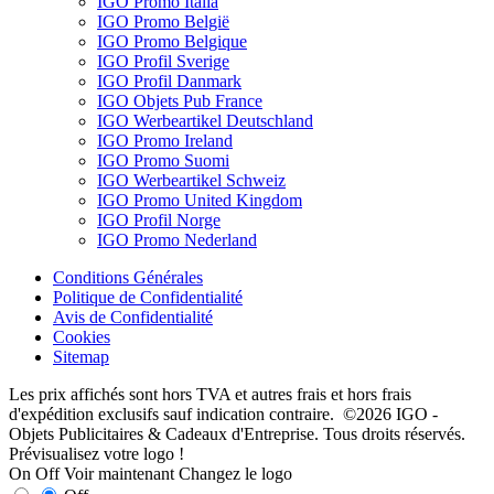
IGO Promo Italia
IGO Promo België
IGO Promo Belgique
IGO Profil Sverige
IGO Profil Danmark
IGO Objets Pub France
IGO Werbeartikel Deutschland
IGO Promo Ireland
IGO Promo Suomi
IGO Werbeartikel Schweiz
IGO Promo United Kingdom
IGO Profil Norge
IGO Promo Nederland
Conditions Générales
Politique de Confidentialité
Avis de Confidentialité
Cookies
Sitemap
Les prix affichés sont hors TVA et autres frais et hors frais
d'expédition exclusifs sauf indication contraire. ©2026 IGO -
Objets Publicitaires & Cadeaux d'Entreprise. Tous droits réservés.
Prévisualisez votre logo !
On
Off
Voir maintenant
Changez le logo