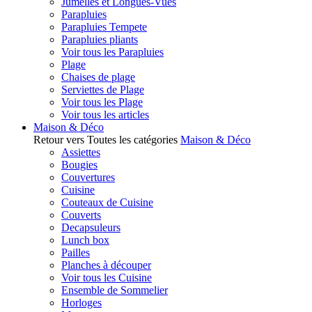
Jumelles et Longues-Vues
Parapluies
Parapluies Tempete
Parapluies pliants
Voir tous les Parapluies
Plage
Chaises de plage
Serviettes de Plage
Voir tous les Plage
Voir tous les articles
Maison & Déco
Retour vers Toutes les catégories
Maison & Déco
Assiettes
Bougies
Couvertures
Cuisine
Couteaux de Cuisine
Couverts
Decapsuleurs
Lunch box
Pailles
Planches à découper
Voir tous les Cuisine
Ensemble de Sommelier
Horloges