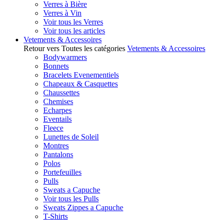
Verres à Bière
Verres à Vin
Voir tous les Verres
Voir tous les articles
Vetements & Accessoires
Retour vers Toutes les catégories
Vetements & Accessoires
Bodywarmers
Bonnets
Bracelets Evenementiels
Chapeaux & Casquettes
Chaussettes
Chemises
Echarpes
Eventails
Fleece
Lunettes de Soleil
Montres
Pantalons
Polos
Portefeuilles
Pulls
Sweats a Capuche
Voir tous les Pulls
Sweats Zippes a Capuche
T-Shirts