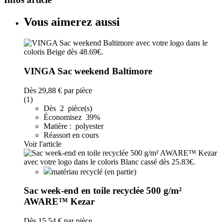
Vous aimerez aussi
VINGA Sac weekend Baltimore
Dès
29,88 €
par pièce
(1)
Dès 2 pièce(s)
Économisez 39%
Matière : polyester
Réassort en cours
Voir l'article
matériau recyclé (en partie)
Sac week-end en toile recyclée 500 g/m²
AWARE™ Kezar
Dès
15,54 €
par pièce