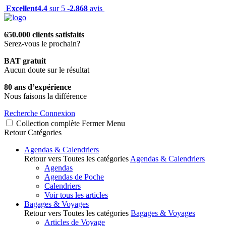
Excellent
4.4
sur 5 -
2.868
avis
650.000 clients satisfaits
Serez-vous le prochain?
BAT gratuit
Aucun doute sur le résultat
80 ans d’expérience
Nous faisons la différence
Recherche
Connexion
Collection complète
Fermer
Menu
Retour
Catégories
Agendas & Calendriers
Retour vers Toutes les catégories
Agendas & Calendriers
Agendas
Agendas de Poche
Calendriers
Voir tous les articles
Bagages & Voyages
Retour vers Toutes les catégories
Bagages & Voyages
Articles de Voyage