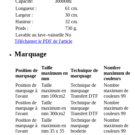
Capacité:
30000ml
Longueur :
61 cm.
Largeur :
30 cm.
Hauteur :
32 cm.
Poids :
730 g.
Lavable au lave–vaisselle
No
Télécharger le PDF de l'article
Marquage
Taille
Nombre
Position de
Technique de
maximum en
maximum de
marquage
marquage
mm
couleurs
Position de
Taille
Technique de
Nombre
marquage
à
maximum en
marquage
maximum de
l'avant
mm
100cm2
Transfert DTF
couleurs
99
Position de
Taille
Technique de
Nombre
marquage
à
maximum en
marquage
maximum de
l'avant
mm
300cm2
Transfert DTF
couleurs
99
Position de
Taille
Technique de
Nombre
marquage
à
maximum en
marquage
maximum de
l'avant
mm
35 x 35
broderie
couleurs
99