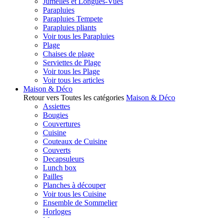
Jumelles et Longues-Vues
Parapluies
Parapluies Tempete
Parapluies pliants
Voir tous les Parapluies
Plage
Chaises de plage
Serviettes de Plage
Voir tous les Plage
Voir tous les articles
Maison & Déco
Retour vers Toutes les catégories
Maison & Déco
Assiettes
Bougies
Couvertures
Cuisine
Couteaux de Cuisine
Couverts
Decapsuleurs
Lunch box
Pailles
Planches à découper
Voir tous les Cuisine
Ensemble de Sommelier
Horloges