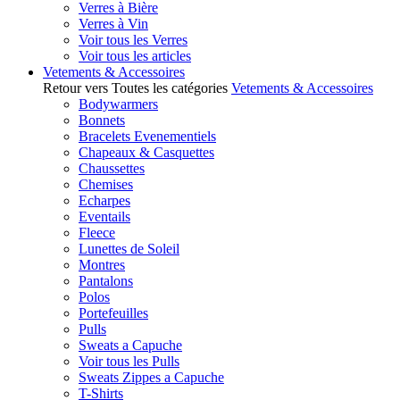
Verres à Bière
Verres à Vin
Voir tous les Verres
Voir tous les articles
Vetements & Accessoires
Retour vers Toutes les catégories
Vetements & Accessoires
Bodywarmers
Bonnets
Bracelets Evenementiels
Chapeaux & Casquettes
Chaussettes
Chemises
Echarpes
Eventails
Fleece
Lunettes de Soleil
Montres
Pantalons
Polos
Portefeuilles
Pulls
Sweats a Capuche
Voir tous les Pulls
Sweats Zippes a Capuche
T-Shirts