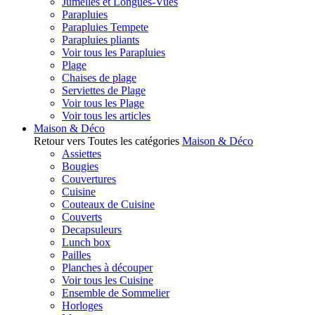
Jumelles et Longues-Vues
Parapluies
Parapluies Tempete
Parapluies pliants
Voir tous les Parapluies
Plage
Chaises de plage
Serviettes de Plage
Voir tous les Plage
Voir tous les articles
Maison & Déco
Retour vers Toutes les catégories
Maison & Déco
Assiettes
Bougies
Couvertures
Cuisine
Couteaux de Cuisine
Couverts
Decapsuleurs
Lunch box
Pailles
Planches à découper
Voir tous les Cuisine
Ensemble de Sommelier
Horloges