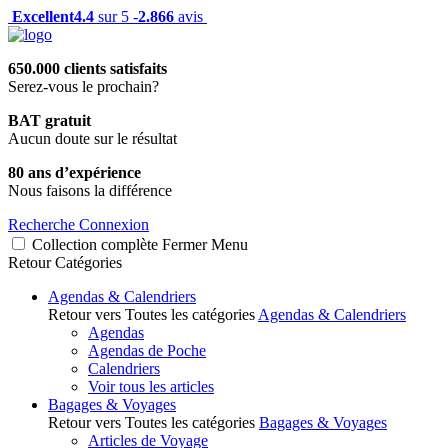
Excellent
4.4
sur 5 -
2.866
avis
650.000 clients satisfaits
Serez-vous le prochain?
BAT gratuit
Aucun doute sur le résultat
80 ans d’expérience
Nous faisons la différence
Recherche
Connexion
Collection complète
Fermer
Menu
Retour
Catégories
Agendas & Calendriers
Retour vers Toutes les catégories
Agendas & Calendriers
Agendas
Agendas de Poche
Calendriers
Voir tous les articles
Bagages & Voyages
Retour vers Toutes les catégories
Bagages & Voyages
Articles de Voyage