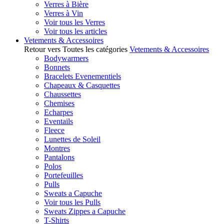
Verres à Bière
Verres à Vin
Voir tous les Verres
Voir tous les articles
Vetements & Accessoires
Retour vers Toutes les catégories
Vetements & Accessoires
Bodywarmers
Bonnets
Bracelets Evenementiels
Chapeaux & Casquettes
Chaussettes
Chemises
Echarpes
Eventails
Fleece
Lunettes de Soleil
Montres
Pantalons
Polos
Portefeuilles
Pulls
Sweats a Capuche
Voir tous les Pulls
Sweats Zippes a Capuche
T-Shirts