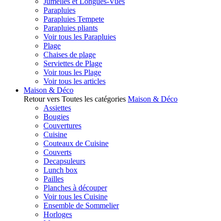
Jumelles et Longues-Vues
Parapluies
Parapluies Tempete
Parapluies pliants
Voir tous les Parapluies
Plage
Chaises de plage
Serviettes de Plage
Voir tous les Plage
Voir tous les articles
Maison & Déco
Retour vers Toutes les catégories
Maison & Déco
Assiettes
Bougies
Couvertures
Cuisine
Couteaux de Cuisine
Couverts
Decapsuleurs
Lunch box
Pailles
Planches à découper
Voir tous les Cuisine
Ensemble de Sommelier
Horloges