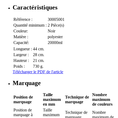
Caractéristiques
Référence :
30005001
Quantité minimum :
2 Pièce(s)
Couleur:
Noir
Matière :
polyester
Capacité:
20000ml
Longueur :
44 cm.
Largeur :
28 cm.
Hauteur :
21 cm.
Poids :
730 g.
Télécharger le PDF de l'article
Marquage
Taille
Nombre
Position de
Technique de
maximum
maximum
marquage
marquage
en mm
de couleurs
Position de
Taille
Technique de
Nombre
marquage
à
maximum
marquage
maximum de