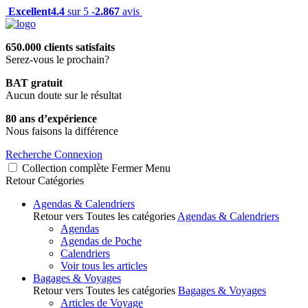
Excellent
4.4
sur 5 -
2.867
avis
650.000 clients satisfaits
Serez-vous le prochain?
BAT gratuit
Aucun doute sur le résultat
80 ans d’expérience
Nous faisons la différence
Recherche
Connexion
Collection complète
Fermer
Menu
Retour
Catégories
Agendas & Calendriers
Retour vers Toutes les catégories
Agendas & Calendriers
Agendas
Agendas de Poche
Calendriers
Voir tous les articles
Bagages & Voyages
Retour vers Toutes les catégories
Bagages & Voyages
Articles de Voyage