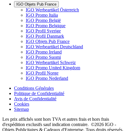
IGO Objets Pub France
IGO Werbeartikel Österreich
IGO Promo Italia
IGO Promo België
IGO Promo Belgique
IGO Profil Sverige
IGO Profil Danmark
IGO Objets Pub France
IGO Werbeartikel Deutschland
IGO Promo Ireland
IGO Promo Suomi
IGO Werbeartikel Schweiz
IGO Promo United Kingdom
IGO Profil Norge
IGO Promo Nederland
Conditions Générales
Politique de Confidentialité
Avis de Confidentialité
Cookies
Sitemap
Les prix affichés sont hors TVA et autres frais et hors frais
d'expédition exclusifs sauf indication contraire. ©2026 IGO -
Objets Publicitaires & Cadeaux d'Entreprise. Tous droits réservés.