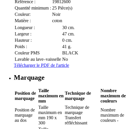
Référence :
19812600
Quantité minimum :
25 Pièce(s)
Couleur:
Noir
Matière :
coton
Longueur :
30 cm.
Largeur :
47 cm.
Hauteur :
0 cm.
Poids :
41 g.
Couleur PMS
BLACK
Lavable au lave–vaisselle
No
Télécharger le PDF de l'article
Marquage
Taille
Nombre
Position de
Technique de
maximum en
maximum de
marquage
marquage
mm
couleurs
Taille
Technique de
Position de
Nombre
maximum en
marquage
marquage
maximum de
mm
190 x
Transfert
au dos
couleurs
-
300
réfléchissant