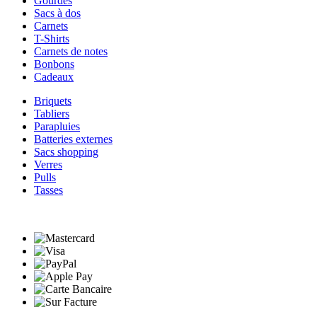
Gourdes
Sacs à dos
Carnets
T-Shirts
Carnets de notes
Bonbons
Cadeaux
Briquets
Tabliers
Parapluies
Batteries externes
Sacs shopping
Verres
Pulls
Tasses