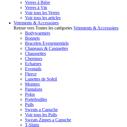
Verres à Bière
Verres à Vin
Voir tous les Verres
Voir tous les articles
Vetements & Accessoires
Retour vers Toutes les catégories
Vetements & Accessoires
Bodywarmers
Bonnets
Bracelets Evenementiels
Chapeaux & Casquettes
Chaussettes
Chemises
Echarpes
Eventails
Fleece
Lunettes de Soleil
Montres
Pantalons
Polos
Portefeuilles
Pulls
Sweats a Capuche
Voir tous les Pulls
Sweats Zippes a Capuche
T-Shirts