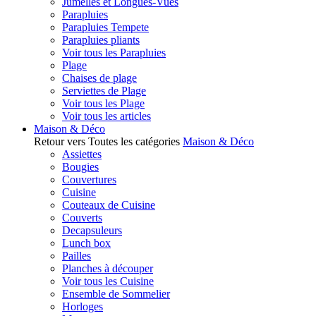
Jumelles et Longues-Vues
Parapluies
Parapluies Tempete
Parapluies pliants
Voir tous les Parapluies
Plage
Chaises de plage
Serviettes de Plage
Voir tous les Plage
Voir tous les articles
Maison & Déco
Retour vers Toutes les catégories
Maison & Déco
Assiettes
Bougies
Couvertures
Cuisine
Couteaux de Cuisine
Couverts
Decapsuleurs
Lunch box
Pailles
Planches à découper
Voir tous les Cuisine
Ensemble de Sommelier
Horloges