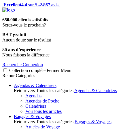
Excellent
4.4
sur 5 -
2.867
avis
650.000 clients satisfaits
Serez-vous le prochain?
BAT gratuit
Aucun doute sur le résultat
80 ans d’expérience
Nous faisons la différence
Recherche
Connexion
Collection complète
Fermer
Menu
Retour
Catégories
Agendas & Calendriers
Retour vers Toutes les catégories
Agendas & Calendriers
Agendas
Agendas de Poche
Calendriers
Voir tous les articles
Bagages & Voyages
Retour vers Toutes les catégories
Bagages & Voyages
Articles de Voyage