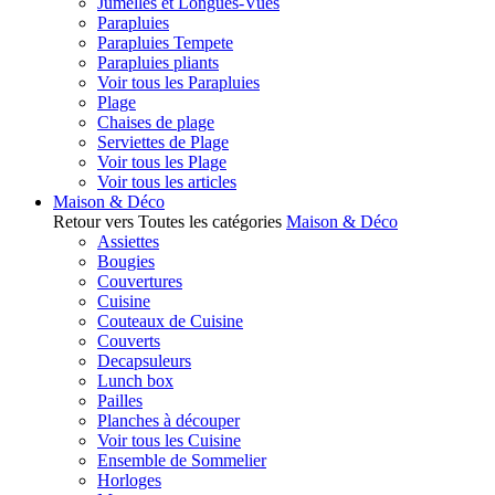
Jumelles et Longues-Vues
Parapluies
Parapluies Tempete
Parapluies pliants
Voir tous les Parapluies
Plage
Chaises de plage
Serviettes de Plage
Voir tous les Plage
Voir tous les articles
Maison & Déco
Retour vers Toutes les catégories
Maison & Déco
Assiettes
Bougies
Couvertures
Cuisine
Couteaux de Cuisine
Couverts
Decapsuleurs
Lunch box
Pailles
Planches à découper
Voir tous les Cuisine
Ensemble de Sommelier
Horloges