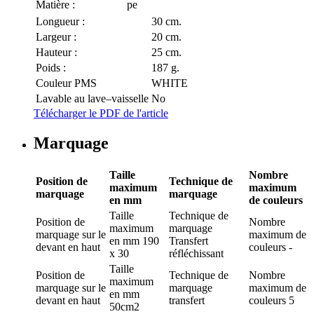
Matière :
pe
Longueur :
30 cm.
Largeur :
20 cm.
Hauteur :
25 cm.
Poids :
187 g.
Couleur PMS
WHITE
Lavable au lave–vaisselle
No
Télécharger le PDF de l'article
Marquage
Taille
Nombre
Position de
Technique de
maximum
maximum
marquage
marquage
en mm
de couleurs
Taille
Technique de
Position de
Nombre
maximum
marquage
marquage
sur le
maximum de
en mm
190
Transfert
devant en haut
couleurs
-
x 30
réfléchissant
Taille
Position de
Technique de
Nombre
maximum
marquage
sur le
marquage
maximum de
en mm
devant en haut
transfert
couleurs
5
50cm2