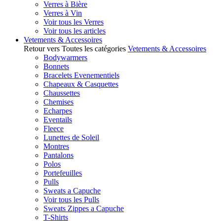
Verres à Bière
Verres à Vin
Voir tous les Verres
Voir tous les articles
Vetements & Accessoires
Retour vers Toutes les catégories
Vetements & Accessoires
Bodywarmers
Bonnets
Bracelets Evenementiels
Chapeaux & Casquettes
Chaussettes
Chemises
Echarpes
Eventails
Fleece
Lunettes de Soleil
Montres
Pantalons
Polos
Portefeuilles
Pulls
Sweats a Capuche
Voir tous les Pulls
Sweats Zippes a Capuche
T-Shirts