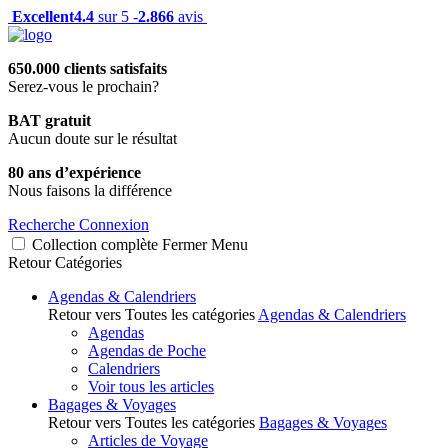
Excellent
4.4
sur 5 -
2.866
avis
650.000 clients satisfaits
Serez-vous le prochain?
BAT gratuit
Aucun doute sur le résultat
80 ans d’expérience
Nous faisons la différence
Recherche
Connexion
Collection complète
Fermer
Menu
Retour
Catégories
Agendas & Calendriers
Retour vers Toutes les catégories
Agendas & Calendriers
Agendas
Agendas de Poche
Calendriers
Voir tous les articles
Bagages & Voyages
Retour vers Toutes les catégories
Bagages & Voyages
Articles de Voyage