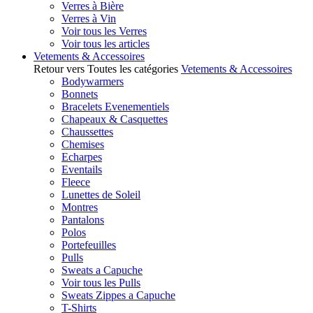
Verres à Bière
Verres à Vin
Voir tous les Verres
Voir tous les articles
Vetements & Accessoires
Retour vers Toutes les catégories
Vetements & Accessoires
Bodywarmers
Bonnets
Bracelets Evenementiels
Chapeaux & Casquettes
Chaussettes
Chemises
Echarpes
Eventails
Fleece
Lunettes de Soleil
Montres
Pantalons
Polos
Portefeuilles
Pulls
Sweats a Capuche
Voir tous les Pulls
Sweats Zippes a Capuche
T-Shirts