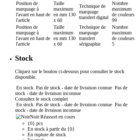
Position de
Taille
Nombre
Technique de
marquage
à
maximum
maximum
marquage
l'avant en haut de
en mm
130
de couleurs
transfert digital
l'article
x 60
99
Position de
Taille
Technique de
Nombre
marquage
à
maximum
marquage
maximum
l'avant en haut de
en mm
130
transfert
de couleurs
l'article
x 60
sérigraphie
5
Stock
Cliquez sur le bouton ci-dessous pour consulter le stock
disponible.
En stock
Pas de stock - date de livraison connue
Pas de
stock - date de livraison inconnue
Consultez le stock complet
En stock
Pas de stock - date de livraison connue
Pas de
stock - date de livraison inconnue
Noir
Réassort en cours
{0} pcs
En stock à partir du {0}
En rupture de stock