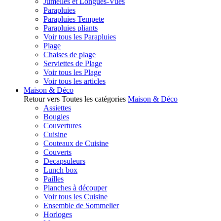
Jumelles et Longues-Vues
Parapluies
Parapluies Tempete
Parapluies pliants
Voir tous les Parapluies
Plage
Chaises de plage
Serviettes de Plage
Voir tous les Plage
Voir tous les articles
Maison & Déco
Retour vers Toutes les catégories
Maison & Déco
Assiettes
Bougies
Couvertures
Cuisine
Couteaux de Cuisine
Couverts
Decapsuleurs
Lunch box
Pailles
Planches à découper
Voir tous les Cuisine
Ensemble de Sommelier
Horloges