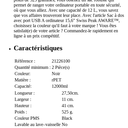
permet de ranger votre ordinateur portable en toute sécurité,
où que vous alliez. Avec une capacité de 12 L, vous savez
que vos affaires trouveront leur place. Avec l'article Sac à dos
avec port USB A ordinateur 15,6" Swiss Peak AWARE™,
choisissez la couleur qu'il faut à votre marque ! Vous êtes
satisfait(e) de votre article ? Commandez-le rapidement en
ligne à un prix compétitif.
Caractéristiques
Référence :
21226100
Quantité minimum :
2 Pièce(s)
Couleur:
Noir
Matière :
rPET
Capacité:
12000ml
Longueur :
27,50cm.
Largeur :
11 cm.
Hauteur :
41 cm.
Poids :
525 g.
Couleur PMS
Black
Lavable au lave–vaisselle
No