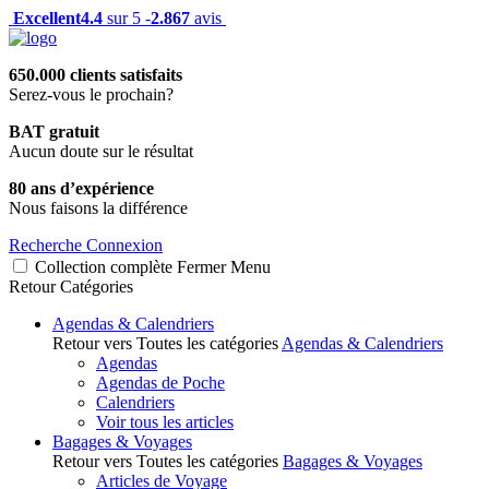
Excellent
4.4
sur 5 -
2.867
avis
650.000 clients satisfaits
Serez-vous le prochain?
BAT gratuit
Aucun doute sur le résultat
80 ans d’expérience
Nous faisons la différence
Recherche
Connexion
Collection complète
Fermer
Menu
Retour
Catégories
Agendas & Calendriers
Retour vers Toutes les catégories
Agendas & Calendriers
Agendas
Agendas de Poche
Calendriers
Voir tous les articles
Bagages & Voyages
Retour vers Toutes les catégories
Bagages & Voyages
Articles de Voyage