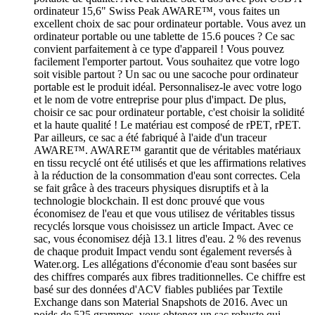
ordinateur 15,6" Swiss Peak AWARE™, vous faites un
excellent choix de sac pour ordinateur portable. Vous avez un
ordinateur portable ou une tablette de 15.6 pouces ? Ce sac
convient parfaitement à ce type d'appareil ! Vous pouvez
facilement l'emporter partout. Vous souhaitez que votre logo
soit visible partout ? Un sac ou une sacoche pour ordinateur
portable est le produit idéal. Personnalisez-le avec votre logo
et le nom de votre entreprise pour plus d'impact. De plus,
choisir ce sac pour ordinateur portable, c'est choisir la solidité
et la haute qualité ! Le matériau est composé de rPET, rPET.
Par ailleurs, ce sac a été fabriqué à l'aide d'un traceur
AWARE™. AWARE™ garantit que de véritables matériaux
en tissu recyclé ont été utilisés et que les affirmations relatives
à la réduction de la consommation d'eau sont correctes. Cela
se fait grâce à des traceurs physiques disruptifs et à la
technologie blockchain. Il est donc prouvé que vous
économisez de l'eau et que vous utilisez de véritables tissus
recyclés lorsque vous choisissez un article Impact. Avec ce
sac, vous économisez déjà 13.1 litres d'eau. 2 % des revenus
de chaque produit Impact vendu sont également reversés à
Water.org. Les allégations d'économie d'eau sont basées sur
des chiffres comparés aux fibres traditionnelles. Ce chiffre est
basé sur des données d'ACV fiables publiées par Textile
Exchange dans son Material Snapshots de 2016. Avec un
poids de 525 grammes, vous obtenez un sac robuste qui