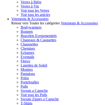
Verres à Bière
Verres à Vin
Voir tous les Verres
Voir tous les articles
Vetements & Accessoires
Retour vers Toutes les catégories
Vetements & Accessoires
Bodywarmers
Bonnets
Bracelets Evenementiels
Chapeaux & Casquettes
Chaussettes
Chemises
Echarpes
Eventails
Fleece
Lunettes de Soleil
Montres
Pantalons
Polos
Portefeuilles
Pulls
Sweats a Capuche
Voir tous les Pulls
Sweats Zippes a Capuche
T-Shirts