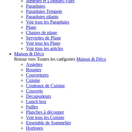
Jumelles et Longues-Vues
Parapluies
Parapluies Tempete
Parapluies pliants
Voir tous les Parapluies
Plage
Chaises de plage
Serviettes de Plage
Voir tous les Plage
Voir tous les articles
Maison & Déco
Retour vers Toutes les catégories
Maison & Déco
Assiettes
Bougies
Couvertures
Cuisine
Couteaux de Cuisine
Couverts
Decapsuleurs
Lunch box
Pailles
Planches à découper
Voir tous les Cuisine
Ensemble de Sommelier
Horloges