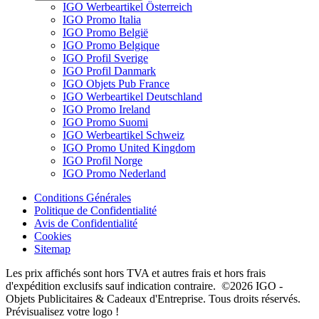
IGO Werbeartikel Österreich
IGO Promo Italia
IGO Promo België
IGO Promo Belgique
IGO Profil Sverige
IGO Profil Danmark
IGO Objets Pub France
IGO Werbeartikel Deutschland
IGO Promo Ireland
IGO Promo Suomi
IGO Werbeartikel Schweiz
IGO Promo United Kingdom
IGO Profil Norge
IGO Promo Nederland
Conditions Générales
Politique de Confidentialité
Avis de Confidentialité
Cookies
Sitemap
Les prix affichés sont hors TVA et autres frais et hors frais
d'expédition exclusifs sauf indication contraire. ©2026 IGO -
Objets Publicitaires & Cadeaux d'Entreprise. Tous droits réservés.
Prévisualisez votre logo !