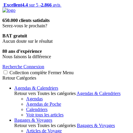
Excellent
4.4
sur 5 -
2.866
avis
650.000 clients satisfaits
Serez-vous le prochain?
BAT gratuit
Aucun doute sur le résultat
80 ans d’expérience
Nous faisons la différence
Recherche
Connexion
Collection complète
Fermer
Menu
Retour
Catégories
Agendas & Calendriers
Retour vers Toutes les catégories
Agendas & Calendriers
Agendas
Agendas de Poche
Calendriers
Voir tous les articles
Bagages & Voyages
Retour vers Toutes les catégories
Bagages & Voyages
Articles de Voyage