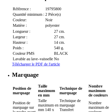
Référence :
19795800
Quantité minimum :
2 Pièce(s)
Couleur:
Noir
Matière :
polyester
Longueur :
27 cm.
Largeur :
27 cm.
Hauteur :
14 cm.
Poids :
540 g.
Couleur PMS
BLACK
Lavable au lave–vaisselle
No
Télécharger le PDF de l'article
Marquage
Taille
Nombre
Position de
Technique de
maximum
maximum
marquage
marquage
en mm
de couleurs
Taille
Technique de
Position de
Nombre
maximum en
marquage
marquage
sur
maximum de
mm
140 x
Transfert
la poche avant
couleurs
-