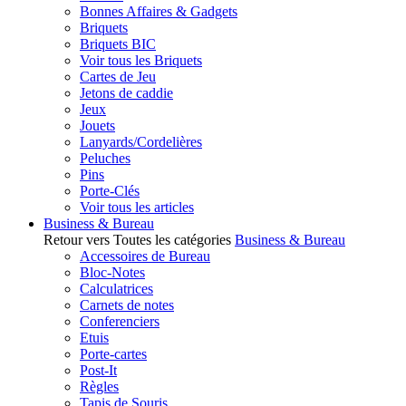
Bonnes Affaires & Gadgets
Briquets
Briquets BIC
Voir tous les Briquets
Cartes de Jeu
Jetons de caddie
Jeux
Jouets
Lanyards/Cordelières
Peluches
Pins
Porte-Clés
Voir tous les articles
Business & Bureau
Retour vers Toutes les catégories
Business & Bureau
Accessoires de Bureau
Bloc-Notes
Calculatrices
Carnets de notes
Conferenciers
Etuis
Porte-cartes
Post-It
Règles
Tapis de Souris