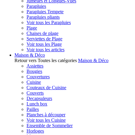
Jumelles et Longues-Vues
Parapluies
Parapluies Tempete
Parapluies pliants
Voir tous les Parapluies
Plage
Chaises de plage
Serviettes de Plage
Voir tous les Plage
Voir tous les articles
Maison & Déco
Retour vers Toutes les catégories
Maison & Déco
Assiettes
Bougies
Couvertures
Cuisine
Couteaux de Cuisine
Couverts
Decapsuleurs
Lunch box
Pailles
Planches à découper
Voir tous les Cuisine
Ensemble de Sommelier
Horloges