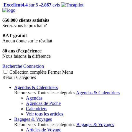
Excellent
4.4
sur 5 -
2.867
avis
650.000 clients satisfaits
Serez-vous le prochain?
BAT gratuit
Aucun doute sur le résultat
80 ans d’expérience
Nous faisons la différence
Recherche
Connexion
Collection complète
Fermer
Menu
Retour
Catégories
Agendas & Calendriers
Retour vers Toutes les catégories
Agendas & Calendriers
Agendas
Agendas de Poche
Calendriers
Voir tous les articles
Bagages & Voyages
Retour vers Toutes les catégories
Bagages & Voyages
Articles de Voyage