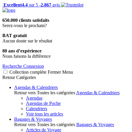
Excellent
4.4
sur 5 -
2.867
avis
650.000 clients satisfaits
Serez-vous le prochain?
BAT gratuit
Aucun doute sur le résultat
80 ans d’expérience
Nous faisons la différence
Recherche
Connexion
Collection complète
Fermer
Menu
Retour
Catégories
Agendas & Calendriers
Retour vers Toutes les catégories
Agendas & Calendriers
Agendas
Agendas de Poche
Calendriers
Voir tous les articles
Bagages & Voyages
Retour vers Toutes les catégories
Bagages & Voyages
Articles de Voyage