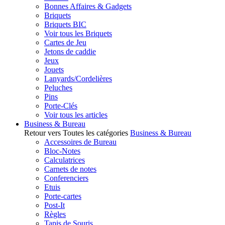
Bonnes Affaires & Gadgets
Briquets
Briquets BIC
Voir tous les Briquets
Cartes de Jeu
Jetons de caddie
Jeux
Jouets
Lanyards/Cordelières
Peluches
Pins
Porte-Clés
Voir tous les articles
Business & Bureau
Retour vers Toutes les catégories
Business & Bureau
Accessoires de Bureau
Bloc-Notes
Calculatrices
Carnets de notes
Conferenciers
Etuis
Porte-cartes
Post-It
Règles
Tapis de Souris