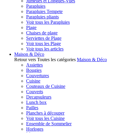
Jumelles et Longues-Vues
Parapluies
Parapluies Tempete
Parapluies pliants
Voir tous les Parapluies
Plage
Chaises de plage
Serviettes de Plage
Voir tous les Plage
Voir tous les articles
Maison & Déco
Retour vers Toutes les catégories
Maison & Déco
Assiettes
Bougies
Couvertures
Cuisine
Couteaux de Cuisine
Couverts
Decapsuleurs
Lunch box
Pailles
Planches à découper
Voir tous les Cuisine
Ensemble de Sommelier
Horloges