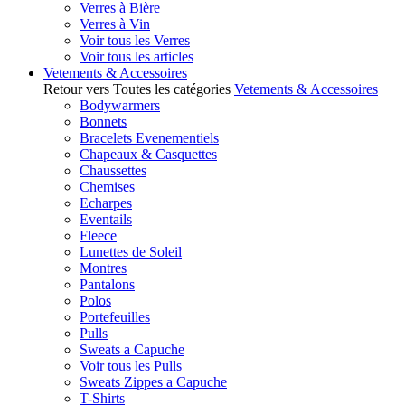
Verres à Bière
Verres à Vin
Voir tous les Verres
Voir tous les articles
Vetements & Accessoires
Retour vers Toutes les catégories
Vetements & Accessoires
Bodywarmers
Bonnets
Bracelets Evenementiels
Chapeaux & Casquettes
Chaussettes
Chemises
Echarpes
Eventails
Fleece
Lunettes de Soleil
Montres
Pantalons
Polos
Portefeuilles
Pulls
Sweats a Capuche
Voir tous les Pulls
Sweats Zippes a Capuche
T-Shirts