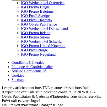
IGO Werbeartikel Österreich
IGO Promo België
IGO Promo Belgique
IGO Profil Sverige
IGO Profil Danmark
IGO Objets Pub France
IGO Werbeartikel Deutschland
IGO Promo Ireland
IGO Promo Suomi
IGO Werbeartikel Schweiz
IGO Promo United Kingdom
IGO Profil Norge
IGO Promo Nederland
Conditions Générales
Politique de Confidentialité
Avis de Confidentialité
Cookies
Sitemap
Les prix affichés sont hors TVA et autres frais et hors frais
d'expédition exclusifs sauf indication contraire. ©2026 IGO -
Objets Publicitaires & Cadeaux d'Entreprise. Tous droits réservés.
Prévisualisez votre logo !
On
Off
Voir maintenant
Changez le logo