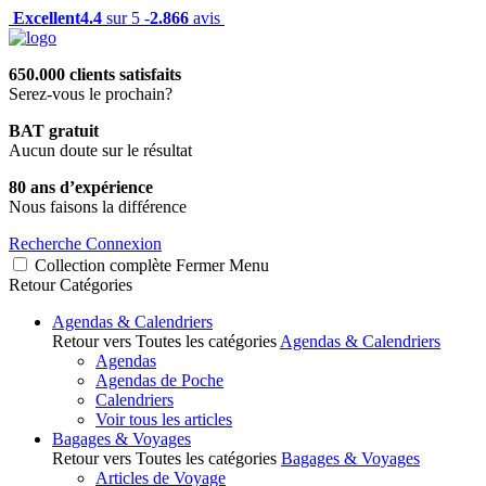
Excellent
4.4
sur 5 -
2.866
avis
650.000 clients satisfaits
Serez-vous le prochain?
BAT gratuit
Aucun doute sur le résultat
80 ans d’expérience
Nous faisons la différence
Recherche
Connexion
Collection complète
Fermer
Menu
Retour
Catégories
Agendas & Calendriers
Retour vers Toutes les catégories
Agendas & Calendriers
Agendas
Agendas de Poche
Calendriers
Voir tous les articles
Bagages & Voyages
Retour vers Toutes les catégories
Bagages & Voyages
Articles de Voyage