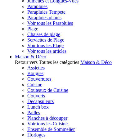
Jumelles et Longues-Vues
Parapluies
Parapluies Tempete
Parapluies pliants
Voir tous les Parapluies
Plage
Chaises de plage
Serviettes de Plage
Voir tous les Plage
Voir tous les articles
Maison & Déco
Retour vers Toutes les catégories
Maison & Déco
Assiettes
Bougies
Couvertures
Cuisine
Couteaux de Cuisine
Couverts
Decapsuleurs
Lunch box
Pailles
Planches à découper
Voir tous les Cuisine
Ensemble de Sommelier
Horloges