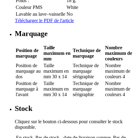
Poids :
18 g.
Couleur PMS
White
Lavable au lave–vaisselle
No
Télécharger le PDF de l'article
Marquage
Taille
Nombre
Position de
Technique de
maximum en
maximum de
marquage
marquage
mm
couleurs
Position de
Taille
Technique de
Nombre
marquage
au
maximum en
marquage
maximum de
dos
mm
30 x 14
sérigraphie
couleurs
4
Position de
Taille
Technique de
Nombre
marquage
à
maximum en
marquage
maximum de
l'avant
mm
30 x 14
sérigraphie
couleurs
4
Stock
Cliquez sur le bouton ci-dessous pour consulter le stock
disponible.
En stock
Pas de stock - date de livraison connue
Pas de