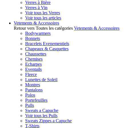
Verres à Bière
Verres à Vin
Voir tous les Verres
Voir tous les articles
Vetements & Accessoires
Retour vers Toutes les catégories
Vetements & Accessoires
Bodywarmers
Bonnets
Bracelets Evenementiels
Chapeaux & Casquettes
Chaussettes
Chemises
Echarpes
Eventails
Fleece
Lunettes de Soleil
Montres
Pantalons
Polos
Portefeuilles
Pulls
Sweats a Capuche
Voir tous les Pulls
Sweats Zippes a Capuche
T-Shirts