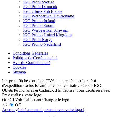
IGO Profil Sverige
IGO Profil Danmark
IGO Objets Pub France
IGO Werbeartikel Deutschland
IGO Promo Ireland
IGO Promo Suomi
IGO Werbeartikel Schweiz
IGO Promo United Kingdom
IGO Profil Norge
IGO Promo Nederland
Conditions Générales
Politique de Confidentialité
Avis de Confidentialité
Cookies
Sitemap
Les prix affichés sont hors TVA et autres frais et hors frais
d'expédition exclusifs sauf indication contraire. ©2026 IGO -
Objets Publicitaires & Cadeaux d'Entreprise. Tous droits réservés.
Prévisualisez votre logo !
On
Off
Voir maintenant
Changez le logo
Off
Aperçu généré automatiquement avec votre logo
i