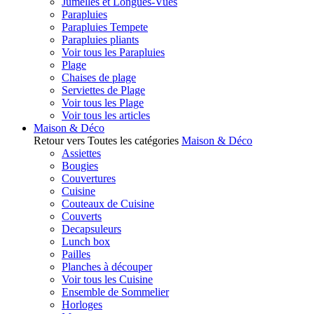
Jumelles et Longues-Vues
Parapluies
Parapluies Tempete
Parapluies pliants
Voir tous les Parapluies
Plage
Chaises de plage
Serviettes de Plage
Voir tous les Plage
Voir tous les articles
Maison & Déco
Retour vers Toutes les catégories
Maison & Déco
Assiettes
Bougies
Couvertures
Cuisine
Couteaux de Cuisine
Couverts
Decapsuleurs
Lunch box
Pailles
Planches à découper
Voir tous les Cuisine
Ensemble de Sommelier
Horloges