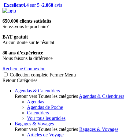
Excellent
4.4
sur 5 -
2.868
avis
650.000 clients satisfaits
Serez-vous le prochain?
BAT gratuit
Aucun doute sur le résultat
80 ans d’expérience
Nous faisons la différence
Recherche
Connexion
Collection complète
Fermer
Menu
Retour
Catégories
Agendas & Calendriers
Retour vers Toutes les catégories
Agendas & Calendriers
Agendas
Agendas de Poche
Calendriers
Voir tous les articles
Bagages & Voyages
Retour vers Toutes les catégories
Bagages & Voyages
Articles de Voyage