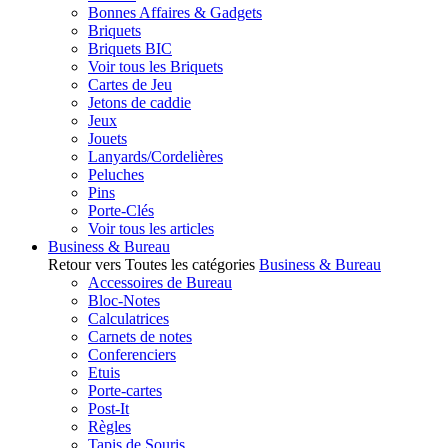
Bonnes Affaires & Gadgets
Briquets
Briquets BIC
Voir tous les Briquets
Cartes de Jeu
Jetons de caddie
Jeux
Jouets
Lanyards/Cordelières
Peluches
Pins
Porte-Clés
Voir tous les articles
Business & Bureau
Retour vers Toutes les catégories
Business & Bureau
Accessoires de Bureau
Bloc-Notes
Calculatrices
Carnets de notes
Conferenciers
Etuis
Porte-cartes
Post-It
Règles
Tapis de Souris