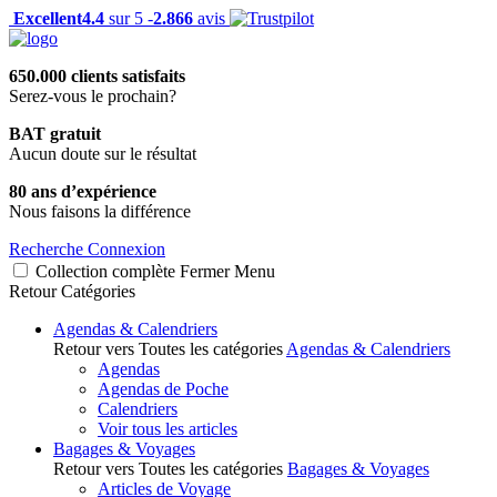
Excellent
4.4
sur 5 -
2.866
avis
650.000 clients satisfaits
Serez-vous le prochain?
BAT gratuit
Aucun doute sur le résultat
80 ans d’expérience
Nous faisons la différence
Recherche
Connexion
Collection complète
Fermer
Menu
Retour
Catégories
Agendas & Calendriers
Retour vers Toutes les catégories
Agendas & Calendriers
Agendas
Agendas de Poche
Calendriers
Voir tous les articles
Bagages & Voyages
Retour vers Toutes les catégories
Bagages & Voyages
Articles de Voyage