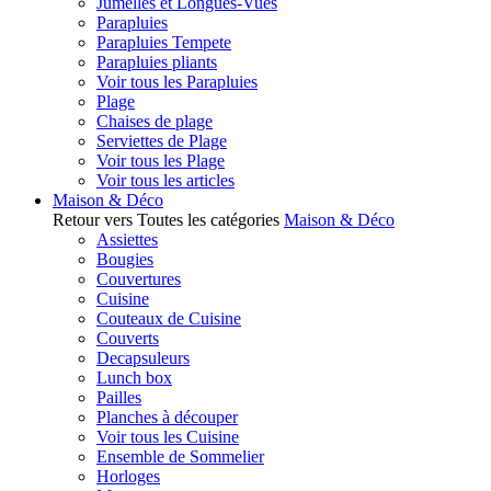
Jumelles et Longues-Vues
Parapluies
Parapluies Tempete
Parapluies pliants
Voir tous les Parapluies
Plage
Chaises de plage
Serviettes de Plage
Voir tous les Plage
Voir tous les articles
Maison & Déco
Retour vers Toutes les catégories
Maison & Déco
Assiettes
Bougies
Couvertures
Cuisine
Couteaux de Cuisine
Couverts
Decapsuleurs
Lunch box
Pailles
Planches à découper
Voir tous les Cuisine
Ensemble de Sommelier
Horloges