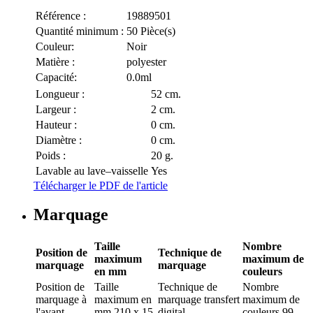
Référence :
19889501
Quantité minimum :
50 Pièce(s)
Couleur:
Noir
Matière :
polyester
Capacité:
0.0ml
Longueur :
52 cm.
Largeur :
2 cm.
Hauteur :
0 cm.
Diamètre :
0 cm.
Poids :
20 g.
Lavable au lave–vaisselle
Yes
Télécharger le PDF de l'article
Marquage
Taille
Nombre
Position de
Technique de
maximum
maximum de
marquage
marquage
en mm
couleurs
Position de
Taille
Technique de
Nombre
marquage
à
maximum en
marquage
transfert
maximum de
l'avant
mm
210 x 15
digital
couleurs
99