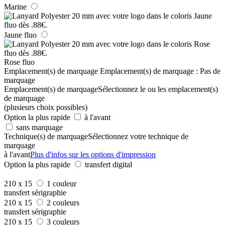
Marine
Jaune fluo
Rose fluo
Emplacement(s) de marquage
Emplacement(s) de marquage :
Pas de
marquage
Emplacement(s) de marquage
Sélectionnez le ou les emplacement(s)
de marquage
(plusieurs choix possibles)
Option la plus rapide
à l'avant
sans marquage
Technique(s) de marquage
Sélectionnez votre technique de
marquage
à l'avant
Plus d'infos sur les options d'impression
Option la plus rapide
transfert digital
210 x 15
1 couleur
transfert sérigraphie
210 x 15
2 couleurs
transfert sérigraphie
210 x 15
3 couleurs