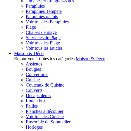
Jumelles et Longues-Vues
Parapluies
Parapluies Tempete
Parapluies pliants
Voir tous les Parapluies
Plage
Chaises de plage
Serviettes de Plage
Voir tous les Plage
Voir tous les articles
Maison & Déco
Retour vers Toutes les catégories
Maison & Déco
Assiettes
Bougies
Couvertures
Cuisine
Couteaux de Cuisine
Couverts
Decapsuleurs
Lunch box
Pailles
Planches à découper
Voir tous les Cuisine
Ensemble de Sommelier
Horloges