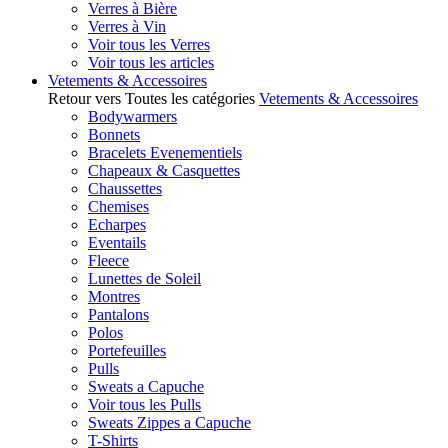
Verres à Bière
Verres à Vin
Voir tous les Verres
Voir tous les articles
Vetements & Accessoires
Retour vers Toutes les catégories
Vetements & Accessoires
Bodywarmers
Bonnets
Bracelets Evenementiels
Chapeaux & Casquettes
Chaussettes
Chemises
Echarpes
Eventails
Fleece
Lunettes de Soleil
Montres
Pantalons
Polos
Portefeuilles
Pulls
Sweats a Capuche
Voir tous les Pulls
Sweats Zippes a Capuche
T-Shirts