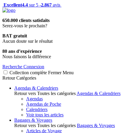
Excellent
4.4
sur 5 -
2.867
avis
650.000 clients satisfaits
Serez-vous le prochain?
BAT gratuit
Aucun doute sur le résultat
80 ans d’expérience
Nous faisons la différence
Recherche
Connexion
Collection complète
Fermer
Menu
Retour
Catégories
Agendas & Calendriers
Retour vers Toutes les catégories
Agendas & Calendriers
Agendas
Agendas de Poche
Calendriers
Voir tous les articles
Bagages & Voyages
Retour vers Toutes les catégories
Bagages & Voyages
Articles de Voyage