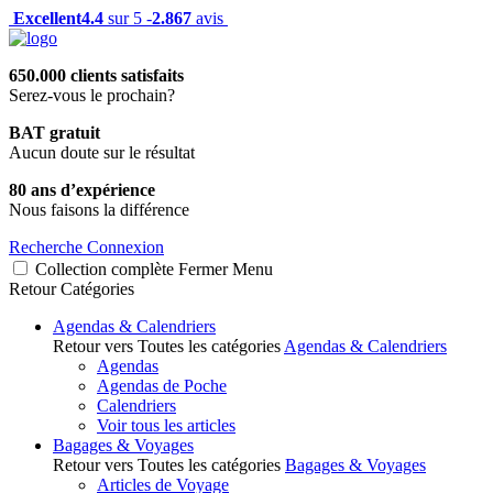
Excellent
4.4
sur 5 -
2.867
avis
650.000 clients satisfaits
Serez-vous le prochain?
BAT gratuit
Aucun doute sur le résultat
80 ans d’expérience
Nous faisons la différence
Recherche
Connexion
Collection complète
Fermer
Menu
Retour
Catégories
Agendas & Calendriers
Retour vers Toutes les catégories
Agendas & Calendriers
Agendas
Agendas de Poche
Calendriers
Voir tous les articles
Bagages & Voyages
Retour vers Toutes les catégories
Bagages & Voyages
Articles de Voyage