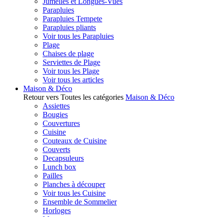
Jumelles et Longues-Vues
Parapluies
Parapluies Tempete
Parapluies pliants
Voir tous les Parapluies
Plage
Chaises de plage
Serviettes de Plage
Voir tous les Plage
Voir tous les articles
Maison & Déco
Retour vers Toutes les catégories
Maison & Déco
Assiettes
Bougies
Couvertures
Cuisine
Couteaux de Cuisine
Couverts
Decapsuleurs
Lunch box
Pailles
Planches à découper
Voir tous les Cuisine
Ensemble de Sommelier
Horloges