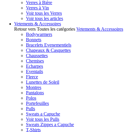
Verres à Bière
Verres à Vin
Voir tous les Verres
Voir tous les articles
Vetements & Accessoires
Retour vers Toutes les catégories
Vetements & Accessoires
Bodywarmers
Bonnets
Bracelets Evenementiels
Chapeaux & Casquettes
Chaussettes
Chemises
Echarpes
Eventails
Fleece
Lunettes de Soleil
Montres
Pantalons
Polos
Portefeuilles
Pulls
Sweats a Capuche
Voir tous les Pulls
Sweats Zippes a Capuche
T-Shirts