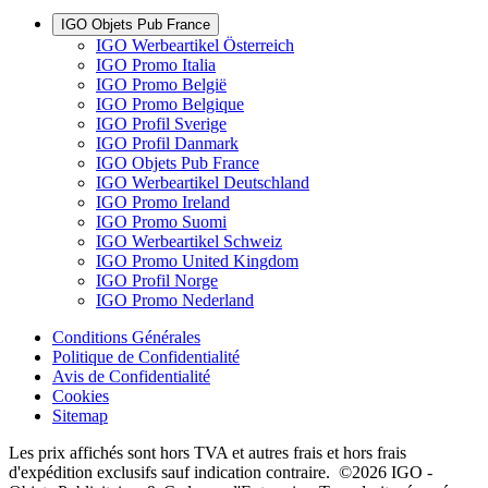
IGO Objets Pub France
IGO Werbeartikel Österreich
IGO Promo Italia
IGO Promo België
IGO Promo Belgique
IGO Profil Sverige
IGO Profil Danmark
IGO Objets Pub France
IGO Werbeartikel Deutschland
IGO Promo Ireland
IGO Promo Suomi
IGO Werbeartikel Schweiz
IGO Promo United Kingdom
IGO Profil Norge
IGO Promo Nederland
Conditions Générales
Politique de Confidentialité
Avis de Confidentialité
Cookies
Sitemap
Les prix affichés sont hors TVA et autres frais et hors frais
d'expédition exclusifs sauf indication contraire. ©2026 IGO -