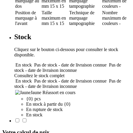
marquage
au
maximum en
marquage
maximum de
dos
mm
15 x 15
tampographie
couleurs
-
Position de
Taille
Technique de
Nombre
marquage
à
maximum en
marquage
maximum de
l'avant
mm
15 x 15
tampographie
couleurs
-
Stock
Cliquez sur le bouton ci-dessous pour consulter le stock
disponible.
En stock
Pas de stock - date de livraison connue
Pas de
stock - date de livraison inconnue
Consultez le stock complet
En stock
Pas de stock - date de livraison connue
Pas de
stock - date de livraison inconnue
Jaune
Réassort en cours
{0} pcs
En stock à partir du {0}
En rupture de stock
En stock
Votre calcul de prix