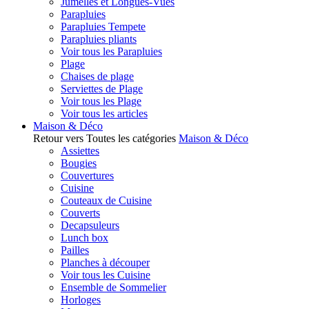
Jumelles et Longues-Vues
Parapluies
Parapluies Tempete
Parapluies pliants
Voir tous les Parapluies
Plage
Chaises de plage
Serviettes de Plage
Voir tous les Plage
Voir tous les articles
Maison & Déco
Retour vers Toutes les catégories
Maison & Déco
Assiettes
Bougies
Couvertures
Cuisine
Couteaux de Cuisine
Couverts
Decapsuleurs
Lunch box
Pailles
Planches à découper
Voir tous les Cuisine
Ensemble de Sommelier
Horloges