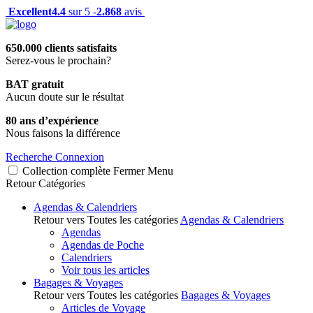
Excellent
4.4
sur 5 -
2.868
avis
650.000 clients satisfaits
Serez-vous le prochain?
BAT gratuit
Aucun doute sur le résultat
80 ans d’expérience
Nous faisons la différence
Recherche
Connexion
Collection complète
Fermer
Menu
Retour
Catégories
Agendas & Calendriers
Retour vers Toutes les catégories
Agendas & Calendriers
Agendas
Agendas de Poche
Calendriers
Voir tous les articles
Bagages & Voyages
Retour vers Toutes les catégories
Bagages & Voyages
Articles de Voyage