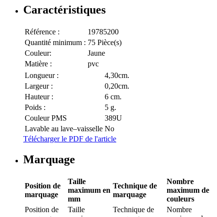
Caractéristiques
Référence :
19785200
Quantité minimum :
75 Pièce(s)
Couleur:
Jaune
Matière :
pvc
Longueur :
4,30cm.
Largeur :
0,20cm.
Hauteur :
6 cm.
Poids :
5 g.
Couleur PMS
389U
Lavable au lave–vaisselle
No
Télécharger le PDF de l'article
Marquage
Taille
Nombre
Position de
Technique de
maximum en
maximum de
marquage
marquage
mm
couleurs
Position de
Taille
Technique de
Nombre