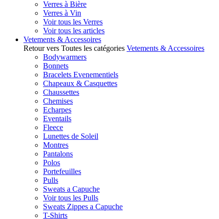
Verres à Bière
Verres à Vin
Voir tous les Verres
Voir tous les articles
Vetements & Accessoires
Retour vers Toutes les catégories
Vetements & Accessoires
Bodywarmers
Bonnets
Bracelets Evenementiels
Chapeaux & Casquettes
Chaussettes
Chemises
Echarpes
Eventails
Fleece
Lunettes de Soleil
Montres
Pantalons
Polos
Portefeuilles
Pulls
Sweats a Capuche
Voir tous les Pulls
Sweats Zippes a Capuche
T-Shirts