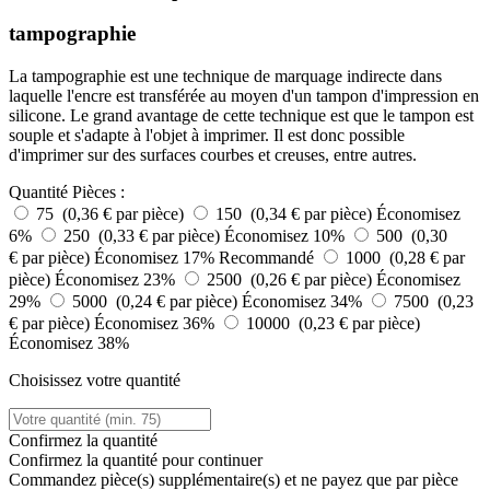
tampographie
La tampographie est une technique de marquage indirecte dans
laquelle l'encre est transférée au moyen d'un tampon d'impression en
silicone. Le grand avantage de cette technique est que le tampon est
souple et s'adapte à l'objet à imprimer. Il est donc possible
d'imprimer sur des surfaces courbes et creuses, entre autres.
Quantité
Pièces :
75 (0,36 € par pièce)
150 (0,34 € par pièce)
Économisez
6%
250 (0,33 € par pièce)
Économisez 10%
500 (0,30
€ par pièce)
Économisez 17%
Recommandé
1000 (0,28 € par
pièce)
Économisez 23%
2500 (0,26 € par pièce)
Économisez
29%
5000 (0,24 € par pièce)
Économisez 34%
7500 (0,23
€ par pièce)
Économisez 36%
10000 (0,23 € par pièce)
Économisez 38%
Choisissez votre quantité
Confirmez la quantité
Confirmez la quantité pour continuer
Commandez
pièce(s) supplémentaire(s) et ne payez que
par pièce