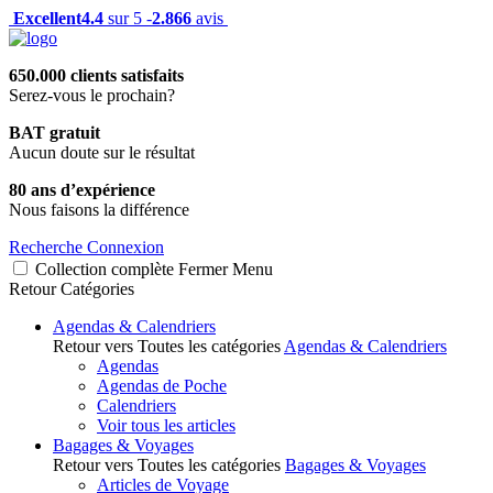
Excellent
4.4
sur 5 -
2.866
avis
650.000 clients satisfaits
Serez-vous le prochain?
BAT gratuit
Aucun doute sur le résultat
80 ans d’expérience
Nous faisons la différence
Recherche
Connexion
Collection complète
Fermer
Menu
Retour
Catégories
Agendas & Calendriers
Retour vers Toutes les catégories
Agendas & Calendriers
Agendas
Agendas de Poche
Calendriers
Voir tous les articles
Bagages & Voyages
Retour vers Toutes les catégories
Bagages & Voyages
Articles de Voyage