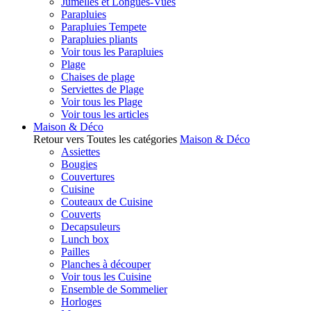
Jumelles et Longues-Vues
Parapluies
Parapluies Tempete
Parapluies pliants
Voir tous les Parapluies
Plage
Chaises de plage
Serviettes de Plage
Voir tous les Plage
Voir tous les articles
Maison & Déco
Retour vers Toutes les catégories
Maison & Déco
Assiettes
Bougies
Couvertures
Cuisine
Couteaux de Cuisine
Couverts
Decapsuleurs
Lunch box
Pailles
Planches à découper
Voir tous les Cuisine
Ensemble de Sommelier
Horloges