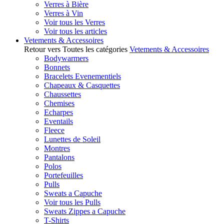
Verres à Bière
Verres à Vin
Voir tous les Verres
Voir tous les articles
Vetements & Accessoires
Retour vers Toutes les catégories
Vetements & Accessoires
Bodywarmers
Bonnets
Bracelets Evenementiels
Chapeaux & Casquettes
Chaussettes
Chemises
Echarpes
Eventails
Fleece
Lunettes de Soleil
Montres
Pantalons
Polos
Portefeuilles
Pulls
Sweats a Capuche
Voir tous les Pulls
Sweats Zippes a Capuche
T-Shirts