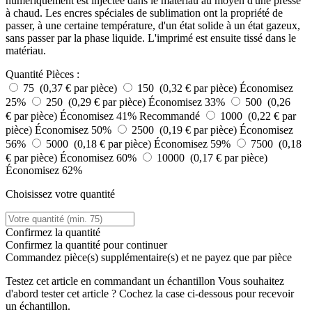
numériquement est injectée dans le matériau au moyen d'une presse
à chaud. Les encres spéciales de sublimation ont la propriété de
passer, à une certaine température, d'un état solide à un état gazeux,
sans passer par la phase liquide. L'imprimé est ensuite tissé dans le
matériau.
Quantité
Pièces :
75 (0,37 € par pièce)
150 (0,32 € par pièce)
Économisez
25%
250 (0,29 € par pièce)
Économisez 33%
500 (0,26
€ par pièce)
Économisez 41%
Recommandé
1000 (0,22 € par
pièce)
Économisez 50%
2500 (0,19 € par pièce)
Économisez
56%
5000 (0,18 € par pièce)
Économisez 59%
7500 (0,18
€ par pièce)
Économisez 60%
10000 (0,17 € par pièce)
Économisez 62%
Choisissez votre quantité
Confirmez la quantité
Confirmez la quantité pour continuer
Commandez
pièce(s) supplémentaire(s) et ne payez que
par pièce
Testez cet article en commandant un échantillon
Vous souhaitez
d'abord tester cet article ? Cochez la case ci-dessous pour recevoir
un échantillon.