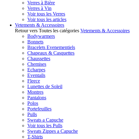
Verres à Bière
Verres à Vin
Voir tous les Verres
Voir tous les articles
Vetements & Accessoires
Retour vers Toutes les catégories
Vetements & Accessoires
Bodywarmers
Bonnets
Bracelets Evenementiels
Chapeaux & Casquettes
Chaussettes
Chemises
Echarpes
Eventails
Fleece
Lunettes de Soleil
Montres
Pantalons
Polos
Portefeuilles
Pulls
Sweats a Capuche
Voir tous les Pulls
Sweats Zippes a Capuche
T-Shirts