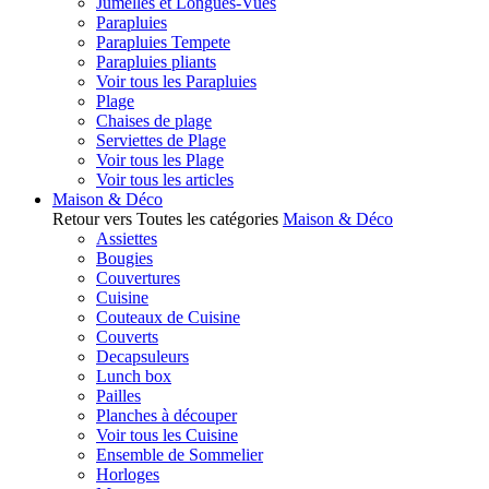
Jumelles et Longues-Vues
Parapluies
Parapluies Tempete
Parapluies pliants
Voir tous les Parapluies
Plage
Chaises de plage
Serviettes de Plage
Voir tous les Plage
Voir tous les articles
Maison & Déco
Retour vers Toutes les catégories
Maison & Déco
Assiettes
Bougies
Couvertures
Cuisine
Couteaux de Cuisine
Couverts
Decapsuleurs
Lunch box
Pailles
Planches à découper
Voir tous les Cuisine
Ensemble de Sommelier
Horloges