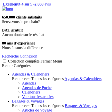
Excellent
4.4
sur 5 -
2.868
avis
650.000 clients satisfaits
Serez-vous le prochain?
BAT gratuit
Aucun doute sur le résultat
80 ans d’expérience
Nous faisons la différence
Recherche
Connexion
Collection complète
Fermer
Menu
Retour
Catégories
Agendas & Calendriers
Retour vers Toutes les catégories
Agendas & Calendriers
Agendas
Agendas de Poche
Calendriers
Voir tous les articles
Bagages & Voyages
Retour vers Toutes les catégories
Bagages & Voyages
Articles de Voyage