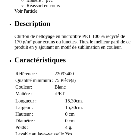
Matière : pvc
Réassort en cours
Voir l'article
Description
Chiffon de nettoyage en microfibre PET 100 % recyclé de
170 g/m² pour écrans ou lunettes. Tirez le meilleur parti de ce
produit en y ajoutant un motif de sublimation en couleur.
Caractéristiques
Référence :
22093400
Quantité minimum :
75 Pièce(s)
Couleur:
Blanc
Matière :
rPET
Longueur :
15,30cm.
Largeur :
15,30cm.
Hauteur :
0 cm.
Diamètre :
0 cm.
Poids :
4 g.
Lavable au lave–vaisselle
Yes