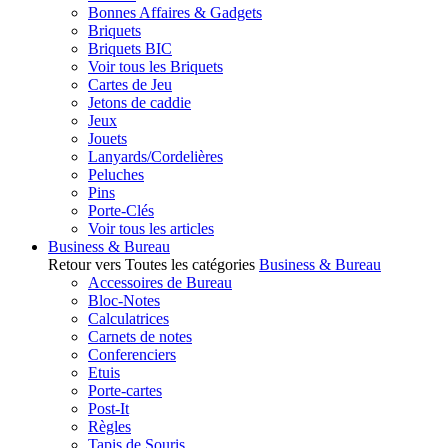
Bonnes Affaires & Gadgets
Briquets
Briquets BIC
Voir tous les Briquets
Cartes de Jeu
Jetons de caddie
Jeux
Jouets
Lanyards/Cordelières
Peluches
Pins
Porte-Clés
Voir tous les articles
Business & Bureau
Retour vers Toutes les catégories
Business & Bureau
Accessoires de Bureau
Bloc-Notes
Calculatrices
Carnets de notes
Conferenciers
Etuis
Porte-cartes
Post-It
Règles
Tapis de Souris