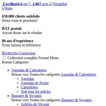
Excellent
4.4
sur 5 -
2.867
avis
650.000 clients satisfaits
Serez-vous le prochain?
BAT gratuit
Aucun doute sur le résultat
80 ans d’expérience
Nous faisons la différence
Recherche
Connexion
Collection complète
Fermer
Menu
Retour
Catégories
Agendas & Calendriers
Retour vers Toutes les catégories
Agendas & Calendriers
Agendas
Agendas de Poche
Calendriers
Voir tous les articles
Bagages & Voyages
Retour vers Toutes les catégories
Bagages & Voyages
Articles de Voyage