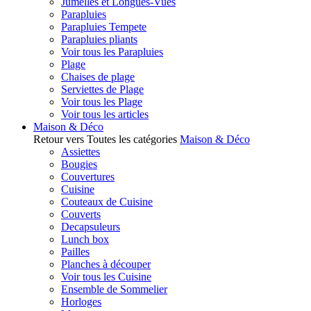
Jumelles et Longues-Vues
Parapluies
Parapluies Tempete
Parapluies pliants
Voir tous les Parapluies
Plage
Chaises de plage
Serviettes de Plage
Voir tous les Plage
Voir tous les articles
Maison & Déco
Retour vers Toutes les catégories
Maison & Déco
Assiettes
Bougies
Couvertures
Cuisine
Couteaux de Cuisine
Couverts
Decapsuleurs
Lunch box
Pailles
Planches à découper
Voir tous les Cuisine
Ensemble de Sommelier
Horloges