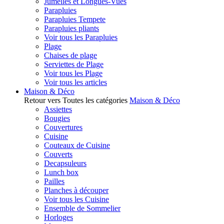
Jumelles et Longues-Vues
Parapluies
Parapluies Tempete
Parapluies pliants
Voir tous les Parapluies
Plage
Chaises de plage
Serviettes de Plage
Voir tous les Plage
Voir tous les articles
Maison & Déco
Retour vers Toutes les catégories
Maison & Déco
Assiettes
Bougies
Couvertures
Cuisine
Couteaux de Cuisine
Couverts
Decapsuleurs
Lunch box
Pailles
Planches à découper
Voir tous les Cuisine
Ensemble de Sommelier
Horloges