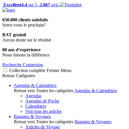
Excellent
4.4
sur 5 -
2.867
avis
650.000 clients satisfaits
Serez-vous le prochain?
BAT gratuit
Aucun doute sur le résultat
80 ans d’expérience
Nous faisons la différence
Recherche
Connexion
Collection complète
Fermer
Menu
Retour
Catégories
Agendas & Calendriers
Retour vers Toutes les catégories
Agendas & Calendriers
Agendas
Agendas de Poche
Calendriers
Voir tous les articles
Bagages & Voyages
Retour vers Toutes les catégories
Bagages & Voyages
Articles de Voyage