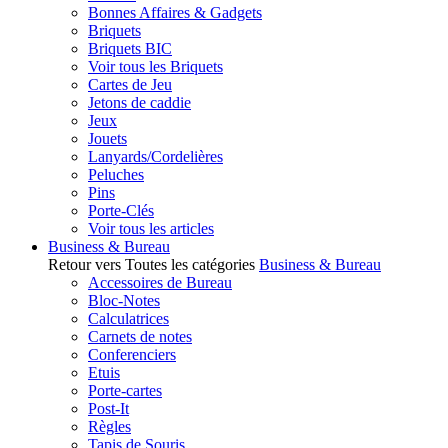
Bonnes Affaires & Gadgets
Briquets
Briquets BIC
Voir tous les Briquets
Cartes de Jeu
Jetons de caddie
Jeux
Jouets
Lanyards/Cordelières
Peluches
Pins
Porte-Clés
Voir tous les articles
Business & Bureau
Retour vers Toutes les catégories
Business & Bureau
Accessoires de Bureau
Bloc-Notes
Calculatrices
Carnets de notes
Conferenciers
Etuis
Porte-cartes
Post-It
Règles
Tapis de Souris