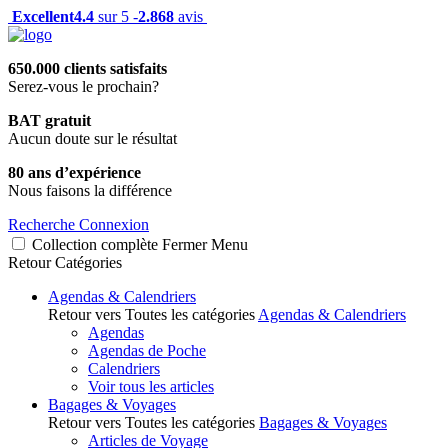
Excellent
4.4
sur 5 -
2.868
avis
650.000 clients satisfaits
Serez-vous le prochain?
BAT gratuit
Aucun doute sur le résultat
80 ans d’expérience
Nous faisons la différence
Recherche
Connexion
Collection complète
Fermer
Menu
Retour
Catégories
Agendas & Calendriers
Retour vers Toutes les catégories
Agendas & Calendriers
Agendas
Agendas de Poche
Calendriers
Voir tous les articles
Bagages & Voyages
Retour vers Toutes les catégories
Bagages & Voyages
Articles de Voyage