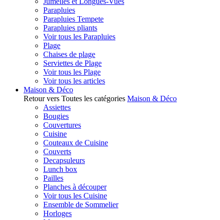
Jumelles et Longues-Vues
Parapluies
Parapluies Tempete
Parapluies pliants
Voir tous les Parapluies
Plage
Chaises de plage
Serviettes de Plage
Voir tous les Plage
Voir tous les articles
Maison & Déco
Retour vers Toutes les catégories
Maison & Déco
Assiettes
Bougies
Couvertures
Cuisine
Couteaux de Cuisine
Couverts
Decapsuleurs
Lunch box
Pailles
Planches à découper
Voir tous les Cuisine
Ensemble de Sommelier
Horloges