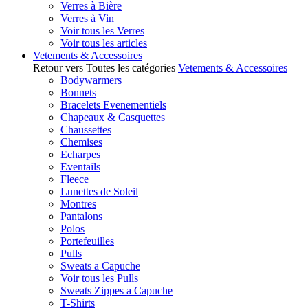
Verres à Bière
Verres à Vin
Voir tous les Verres
Voir tous les articles
Vetements & Accessoires
Retour vers Toutes les catégories
Vetements & Accessoires
Bodywarmers
Bonnets
Bracelets Evenementiels
Chapeaux & Casquettes
Chaussettes
Chemises
Echarpes
Eventails
Fleece
Lunettes de Soleil
Montres
Pantalons
Polos
Portefeuilles
Pulls
Sweats a Capuche
Voir tous les Pulls
Sweats Zippes a Capuche
T-Shirts