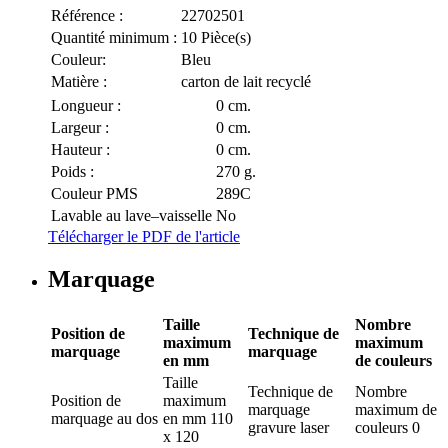
Référence :
22702501
Quantité minimum :
10 Pièce(s)
Couleur:
Bleu
Matière :
carton de lait recyclé
Longueur :
0 cm.
Largeur :
0 cm.
Hauteur :
0 cm.
Poids :
270 g.
Couleur PMS
289C
Lavable au lave–vaisselle
No
Télécharger le PDF de l'article
Marquage
Taille
Nombre
Position de
Technique de
maximum
maximum
marquage
marquage
en mm
de couleurs
Taille
Technique de
Nombre
Position de
maximum
marquage
maximum de
marquage
au dos
en mm
110
gravure laser
couleurs
0
x 120