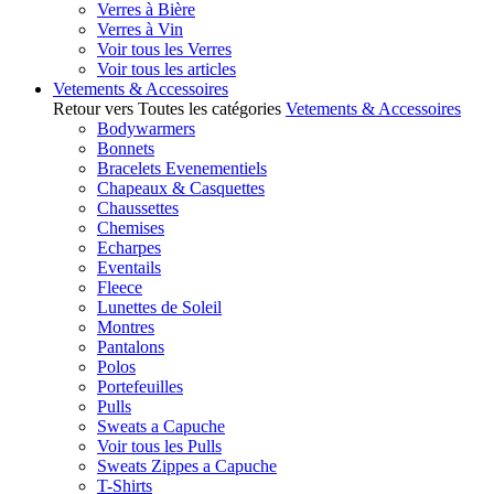
Verres à Bière
Verres à Vin
Voir tous les Verres
Voir tous les articles
Vetements & Accessoires
Retour vers Toutes les catégories
Vetements & Accessoires
Bodywarmers
Bonnets
Bracelets Evenementiels
Chapeaux & Casquettes
Chaussettes
Chemises
Echarpes
Eventails
Fleece
Lunettes de Soleil
Montres
Pantalons
Polos
Portefeuilles
Pulls
Sweats a Capuche
Voir tous les Pulls
Sweats Zippes a Capuche
T-Shirts