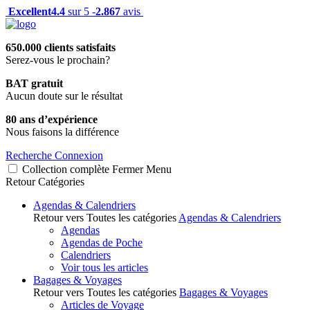
Excellent
4.4
sur 5 -
2.867
avis
650.000 clients satisfaits
Serez-vous le prochain?
BAT gratuit
Aucun doute sur le résultat
80 ans d’expérience
Nous faisons la différence
Recherche
Connexion
Collection complète
Fermer
Menu
Retour
Catégories
Agendas & Calendriers
Retour vers Toutes les catégories
Agendas & Calendriers
Agendas
Agendas de Poche
Calendriers
Voir tous les articles
Bagages & Voyages
Retour vers Toutes les catégories
Bagages & Voyages
Articles de Voyage