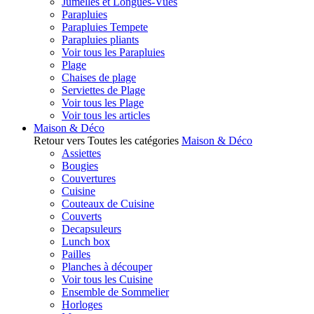
Jumelles et Longues-Vues
Parapluies
Parapluies Tempete
Parapluies pliants
Voir tous les Parapluies
Plage
Chaises de plage
Serviettes de Plage
Voir tous les Plage
Voir tous les articles
Maison & Déco
Retour vers Toutes les catégories
Maison & Déco
Assiettes
Bougies
Couvertures
Cuisine
Couteaux de Cuisine
Couverts
Decapsuleurs
Lunch box
Pailles
Planches à découper
Voir tous les Cuisine
Ensemble de Sommelier
Horloges