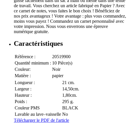
glisse facilement dans un sac à main ou même dans une tenue
de travail. Vous cherchez un article fabriqué en Papier ? Avec
ce carnet de notes, vous faites le bon choix ! Bénéficiez de
nos prix avantageux ! Votre avantage : plus vous commandez,
moins vous payez ! Commandez un carnet personnalisé avec
votre impression. Nous vous enverrons une épreuve
numérique gratuite.
Caractéristiques
Référence :
20519900
Quantité minimum :
10 Pièce(s)
Couleur:
Noir
Matière :
papier
Longueur :
21 cm.
Largeur :
14,50cm.
Hauteur :
1,80cm.
Poids :
295 g.
Couleur PMS
BLACK
Lavable au lave–vaisselle
No
Télécharger le PDF de l'article