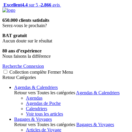
Excellent
4.4
sur 5 -
2.866
avis
650.000 clients satisfaits
Serez-vous le prochain?
BAT gratuit
Aucun doute sur le résultat
80 ans d’expérience
Nous faisons la différence
Recherche
Connexion
Collection complète
Fermer
Menu
Retour
Catégories
Agendas & Calendriers
Retour vers Toutes les catégories
Agendas & Calendriers
Agendas
Agendas de Poche
Calendriers
Voir tous les articles
Bagages & Voyages
Retour vers Toutes les catégories
Bagages & Voyages
Articles de Voyage