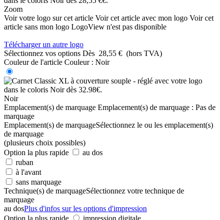
Zoom
Voir votre logo sur cet article
Voir cet article avec mon logo
Voir cet
article sans mon logo
LogoView n'est pas disponible
Télécharger un autre logo
Sélectionnez vos options
Dès
28,55 €
(hors TVA)
Couleur de l'article
Couleur :
Noir
Noir
Emplacement(s) de marquage
Emplacement(s) de marquage :
Pas de
marquage
Emplacement(s) de marquage
Sélectionnez le ou les emplacement(s)
de marquage
(plusieurs choix possibles)
Option la plus rapide
au dos
ruban
à l'avant
sans marquage
Technique(s) de marquage
Sélectionnez votre technique de
marquage
au dos
Plus d'infos sur les options d'impression
Option la plus rapide
impression digitale