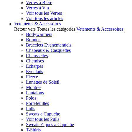
Verres à Bière
Verres à Vin
Voir tous les Verres
Voir tous les articles
Vetements & Accessoires
Retour vers Toutes les catégories
Vetements & Accessoires
Bodywarmers
Bonnets
Bracelets Evenementiels
Chapeaux & Casquettes
Chaussettes
Chemises
Echarpes
Eventails
Fleece
Lunettes de Soleil
Montres
Pantalons
Polos
Portefeuilles
Pulls
Sweats a Capuche
Voir tous les Pulls
Sweats Zippes a Capuche
T-Shirts