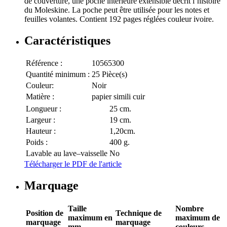
de couverture, une poche intérieure extensible décrit l’histoire
du Moleskine. La poche peut être utilisée pour les notes et
feuilles volantes. Contient 192 pages réglées couleur ivoire.
Caractéristiques
Référence :
10565300
Quantité minimum :
25 Pièce(s)
Couleur:
Noir
Matière :
papier simili cuir
Longueur :
25 cm.
Largeur :
19 cm.
Hauteur :
1,20cm.
Poids :
400 g.
Lavable au lave–vaisselle
No
Télécharger le PDF de l'article
Marquage
Taille
Nombre
Position de
Technique de
maximum en
maximum de
marquage
marquage
mm
couleurs