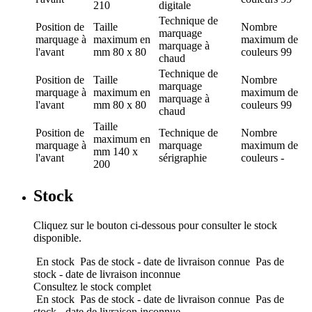
210
digitale
Technique de
Position de
Taille
Nombre
marquage
marquage
à
maximum en
maximum de
marquage à
l'avant
mm
80 x 80
couleurs
99
chaud
Technique de
Position de
Taille
Nombre
marquage
marquage
à
maximum en
maximum de
marquage à
l'avant
mm
80 x 80
couleurs
99
chaud
Taille
Position de
Technique de
Nombre
maximum en
marquage
à
marquage
maximum de
mm
140 x
l'avant
sérigraphie
couleurs
-
200
Stock
Cliquez sur le bouton ci-dessous pour consulter le stock
disponible.
En stock
Pas de stock - date de livraison connue
Pas de
stock - date de livraison inconnue
Consultez le stock complet
En stock
Pas de stock - date de livraison connue
Pas de
stock - date de livraison inconnue