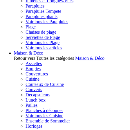
Jumelles et Longues-Vues
Parapluies
Parapluies Tempete
Parapluies pliants
Voir tous les Parapluies
Plage
Chaises de plage
Serviettes de Plage
Voir tous les Plage
Voir tous les articles
Maison & Déco
Retour vers Toutes les catégories
Maison & Déco
Assiettes
Bougies
Couvertures
Cuisine
Couteaux de Cuisine
Couverts
Decapsuleurs
Lunch box
Pailles
Planches à découper
Voir tous les Cuisine
Ensemble de Sommelier
Horloges