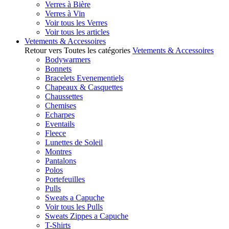
Verres à Bière
Verres à Vin
Voir tous les Verres
Voir tous les articles
Vetements & Accessoires
Retour vers Toutes les catégories
Vetements & Accessoires
Bodywarmers
Bonnets
Bracelets Evenementiels
Chapeaux & Casquettes
Chaussettes
Chemises
Echarpes
Eventails
Fleece
Lunettes de Soleil
Montres
Pantalons
Polos
Portefeuilles
Pulls
Sweats a Capuche
Voir tous les Pulls
Sweats Zippes a Capuche
T-Shirts