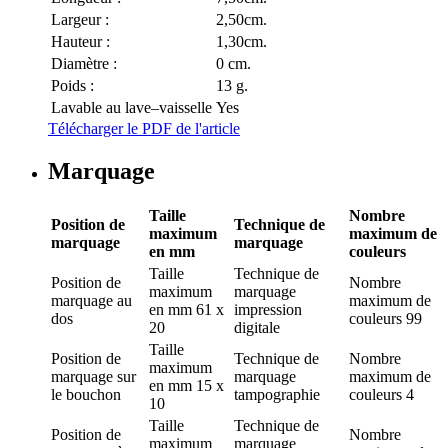
Largeur :
2,50cm.
Hauteur :
1,30cm.
Diamètre :
0 cm.
Poids :
13 g.
Lavable au lave–vaisselle
Yes
Télécharger le PDF de l'article
Marquage
Taille
Nombre
Position de
Technique de
maximum
maximum de
marquage
marquage
en mm
couleurs
Taille
Technique de
Position de
Nombre
maximum
marquage
marquage
au
maximum de
en mm
61 x
impression
dos
couleurs
99
20
digitale
Taille
Position de
Technique de
Nombre
maximum
marquage
sur
marquage
maximum de
en mm
15 x
le bouchon
tampographie
couleurs
4
10
Taille
Technique de
Position de
Nombre
maximum
marquage