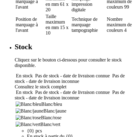
marquage
à
maximum de
en mm
61 x
impression
l'avant
couleurs
99
20
digitale
Taille
Position de
Technique de
Nombre
maximum
marquage
à
marquage
maximum de
en mm
15 x
l'avant
tampographie
couleurs
4
10
Stock
Cliquez sur le bouton ci-dessous pour consulter le stock
disponible.
En stock
Pas de stock - date de livraison connue
Pas de
stock - date de livraison inconnue
Consultez le stock complet
En stock
Pas de stock - date de livraison connue
Pas de
stock - date de livraison inconnue
Blanc/bleu
Blanc/jaune
Blanc/rose
Blanc/vert
{0} pcs
En stock à partir du {0}