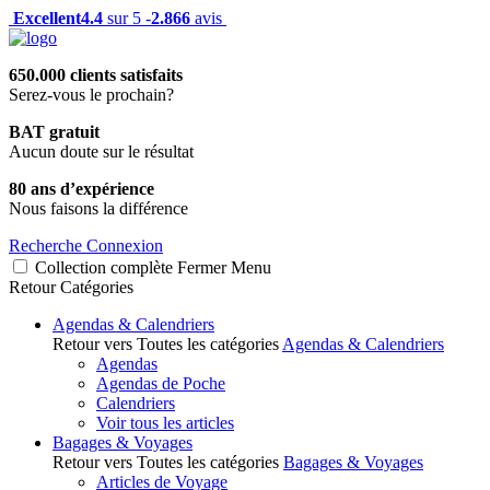
Excellent
4.4
sur 5 -
2.866
avis
650.000 clients satisfaits
Serez-vous le prochain?
BAT gratuit
Aucun doute sur le résultat
80 ans d’expérience
Nous faisons la différence
Recherche
Connexion
Collection complète
Fermer
Menu
Retour
Catégories
Agendas & Calendriers
Retour vers Toutes les catégories
Agendas & Calendriers
Agendas
Agendas de Poche
Calendriers
Voir tous les articles
Bagages & Voyages
Retour vers Toutes les catégories
Bagages & Voyages
Articles de Voyage