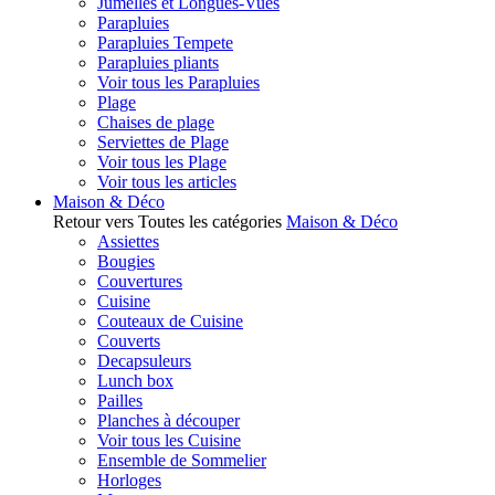
Jumelles et Longues-Vues
Parapluies
Parapluies Tempete
Parapluies pliants
Voir tous les Parapluies
Plage
Chaises de plage
Serviettes de Plage
Voir tous les Plage
Voir tous les articles
Maison & Déco
Retour vers Toutes les catégories
Maison & Déco
Assiettes
Bougies
Couvertures
Cuisine
Couteaux de Cuisine
Couverts
Decapsuleurs
Lunch box
Pailles
Planches à découper
Voir tous les Cuisine
Ensemble de Sommelier
Horloges