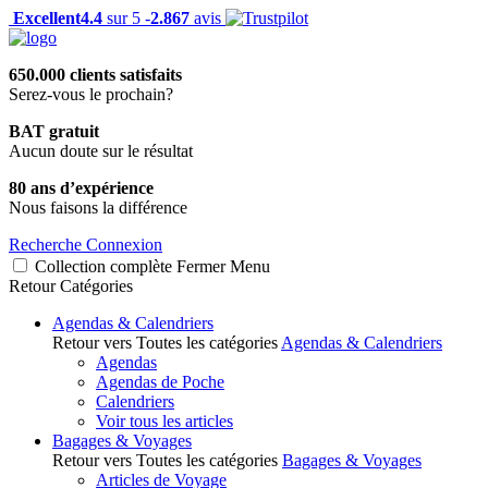
Excellent
4.4
sur 5 -
2.867
avis
650.000 clients satisfaits
Serez-vous le prochain?
BAT gratuit
Aucun doute sur le résultat
80 ans d’expérience
Nous faisons la différence
Recherche
Connexion
Collection complète
Fermer
Menu
Retour
Catégories
Agendas & Calendriers
Retour vers Toutes les catégories
Agendas & Calendriers
Agendas
Agendas de Poche
Calendriers
Voir tous les articles
Bagages & Voyages
Retour vers Toutes les catégories
Bagages & Voyages
Articles de Voyage