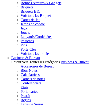
Bonnes Affaires & Gadgets
Briquets
Briquets BIC
Voir tous les Briquets
Cartes de Jeu
Jetons de caddie
Jeux
Jouets
Lanyards/Cordelières
Peluches
Pins
Porte-Clés
Voir tous les articles
Business & Bureau
Retour vers Toutes les catégories
Business & Bureau
Accessoires de Bureau
Bloc-Notes
Calculatrices
Carnets de notes
Conferenciers
Etuis
Porte-cartes
Post-It
Règles
Tapis de Souris