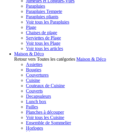
Jumelles et Longues-Vues
Parapluies
Parapluies Tempete
Parapluies pliants
Voir tous les Parapluies
Plage
Chaises de plage
Serviettes de Plage
Voir tous les Plage
Voir tous les articles
Maison & Déco
Retour vers Toutes les catégories
Maison & Déco
Assiettes
Bougies
Couvertures
Cuisine
Couteaux de Cuisine
Couverts
Decapsuleurs
Lunch box
Pailles
Planches à découper
Voir tous les Cuisine
Ensemble de Sommelier
Horloges