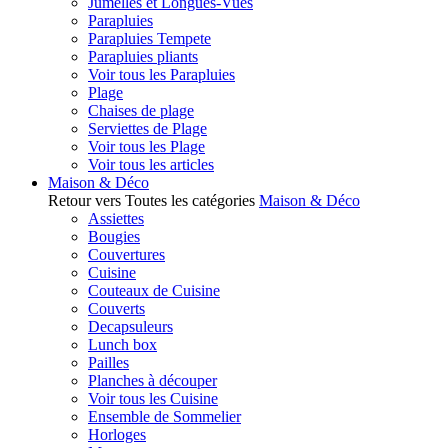
Jumelles et Longues-Vues
Parapluies
Parapluies Tempete
Parapluies pliants
Voir tous les Parapluies
Plage
Chaises de plage
Serviettes de Plage
Voir tous les Plage
Voir tous les articles
Maison & Déco
Retour vers Toutes les catégories
Maison & Déco
Assiettes
Bougies
Couvertures
Cuisine
Couteaux de Cuisine
Couverts
Decapsuleurs
Lunch box
Pailles
Planches à découper
Voir tous les Cuisine
Ensemble de Sommelier
Horloges