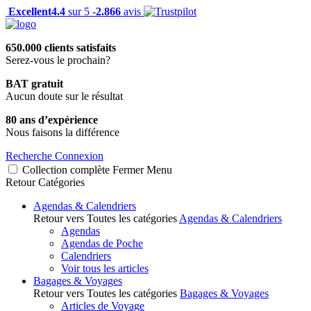
Excellent
4.4
sur 5 -
2.866
avis
650.000 clients satisfaits
Serez-vous le prochain?
BAT gratuit
Aucun doute sur le résultat
80 ans d’expérience
Nous faisons la différence
Recherche
Connexion
Collection complète
Fermer
Menu
Retour
Catégories
Agendas & Calendriers
Retour vers Toutes les catégories
Agendas & Calendriers
Agendas
Agendas de Poche
Calendriers
Voir tous les articles
Bagages & Voyages
Retour vers Toutes les catégories
Bagages & Voyages
Articles de Voyage