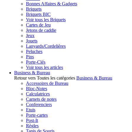
Bonnes Affaires & Gadgets
Briquets
Briquets BIC
Voir tous les Briquets
Cartes de Jeu
Jetons de caddie
Jeux
Jouets
Lanyards/Cordelières
Peluches
Pins
Porte-Clés
Voir tous les articles
Business & Bureau
Retour vers Toutes les catégories
Business & Bureau
Accessoires de Bureau
Bloc-Notes
Calculatrices
Carnets de notes
Conferenciers
Etuis
Porte-cartes
Post-It
Règles
Tapis de Souris