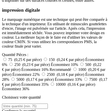
d'imprimer sur des surfaces courbes et creuses, entre autres.
impression digitale
Le marquage numérique est une technique qui peut être comparée à
la technique d'un imprimeur. En utilisant de minuscules gouttelettes
d'encre, l'image est pulvérisée sur l'article. Après cela, l'impression
est immédiatement séchée. Vous pouvez imprimer votre design en
couleur. La meilleure façon de le faire est d'utiliser les valeurs de
couleur CMJN. Si vous utilisez les correspondances PMS, la
couleur finale peut varier.
Quantité
Pièces :
75 (0,25 € par pièce)
150 (0,24 € par pièce)
Économisez
6%
250 (0,23 € par pièce)
Économisez 10%
500 (0,22
€ par pièce)
Économisez 16%
Recommandé
1000 (0,20 € par
pièce)
Économisez 22%
2500 (0,18 € par pièce)
Économisez
28%
5000 (0,17 € par pièce)
Économisez 33%
7500 (0,17
€ par pièce)
Économisez 35%
10000 (0,16 € par pièce)
Économisez 36%
Choisissez votre quantité
Confirmez la quantité