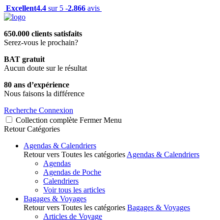
Excellent
4.4
sur 5 -
2.866
avis
650.000 clients satisfaits
Serez-vous le prochain?
BAT gratuit
Aucun doute sur le résultat
80 ans d’expérience
Nous faisons la différence
Recherche
Connexion
Collection complète
Fermer
Menu
Retour
Catégories
Agendas & Calendriers
Retour vers Toutes les catégories
Agendas & Calendriers
Agendas
Agendas de Poche
Calendriers
Voir tous les articles
Bagages & Voyages
Retour vers Toutes les catégories
Bagages & Voyages
Articles de Voyage