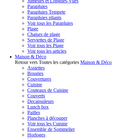
Jumelles et Longues-Vues
Parapluies
Parapluies Tempete
Parapluies pliants
Voir tous les Parapluies
Plage
Chaises de plage
Serviettes de Plage
Voir tous les Plage
Voir tous les articles
Maison & Déco
Retour vers Toutes les catégories
Maison & Déco
Assiettes
Bougies
Couvertures
Cuisine
Couteaux de Cuisine
Couverts
Decapsuleurs
Lunch box
Pailles
Planches à découper
Voir tous les Cuisine
Ensemble de Sommelier
Horloges