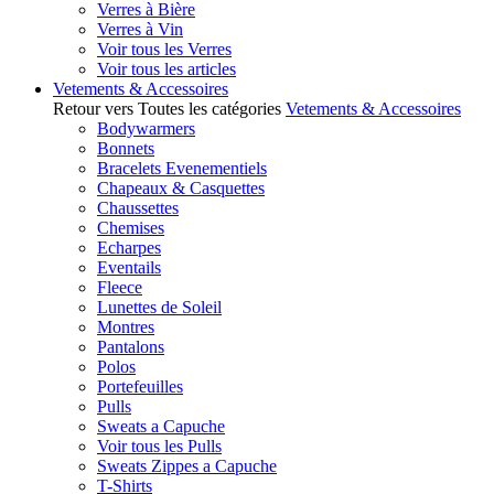
Verres à Bière
Verres à Vin
Voir tous les Verres
Voir tous les articles
Vetements & Accessoires
Retour vers Toutes les catégories
Vetements & Accessoires
Bodywarmers
Bonnets
Bracelets Evenementiels
Chapeaux & Casquettes
Chaussettes
Chemises
Echarpes
Eventails
Fleece
Lunettes de Soleil
Montres
Pantalons
Polos
Portefeuilles
Pulls
Sweats a Capuche
Voir tous les Pulls
Sweats Zippes a Capuche
T-Shirts