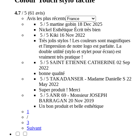
Colour Touch stylo tactile
4.7
/ 5 (61 avis)
Avis les plus récents
5 / 5
martine gobin
18 Dec 2025
Nickel Esthétique Écrit très bien
5 / 5
Kiki
16 Nov 2022
Très jolis stylos ! Les couleurs sont magnifiques
et l'impresiion de notre logo est parfaite. La
double utilité (stylo et stylet pour écran) est
vraiment très pratique !
5 / 5
SAINT ETIENNE CATHERINE
02 Sep
2022
bonne qualité
5 / 5
TAKADANSER - Madame Danielle S
22
May 2022
Super produit ! Merci
5 / 5
ANR 69 - Monsieur JOSEPH
BARRAGAN
20 Nov 2019
Un bon produit et belle esthétique
1
/
3
Suivant