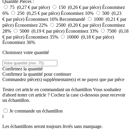
Quantité
Pièces :
75 (0,27 € par pièce)
150 (0,26 € par pièce)
Économisez
6%
250 (0,25 € par pièce)
Économisez 10%
500 (0,23
€ par pièce)
Économisez 16%
Recommandé
1000 (0,21 € par
pièce)
Économisez 22%
2500 (0,20 € par pièce)
Économisez
28%
5000 (0,19 € par pièce)
Économisez 33%
7500 (0,18
€ par pièce)
Économisez 35%
10000 (0,18 € par pièce)
Économisez 36%
Choisissez votre quantité
Confirmez la quantité
Confirmez la quantité pour continuer
Commandez
pièce(s) supplémentaire(s) et ne payez que
par pièce
Testez cet article en commandant un échantillon
Vous souhaitez
d'abord tester cet article ? Cochez la case ci-dessous pour recevoir
un échantillon.
Je commande un échantillon
i
Les échantillons seront toujours livrés sans marquage.