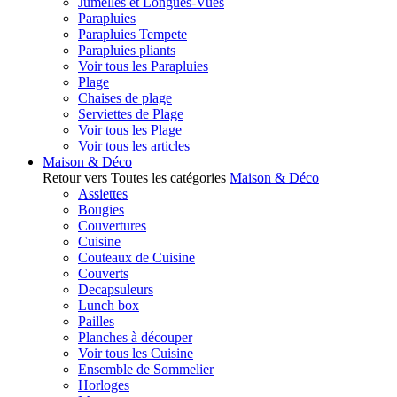
Jumelles et Longues-Vues
Parapluies
Parapluies Tempete
Parapluies pliants
Voir tous les Parapluies
Plage
Chaises de plage
Serviettes de Plage
Voir tous les Plage
Voir tous les articles
Maison & Déco
Retour vers Toutes les catégories
Maison & Déco
Assiettes
Bougies
Couvertures
Cuisine
Couteaux de Cuisine
Couverts
Decapsuleurs
Lunch box
Pailles
Planches à découper
Voir tous les Cuisine
Ensemble de Sommelier
Horloges