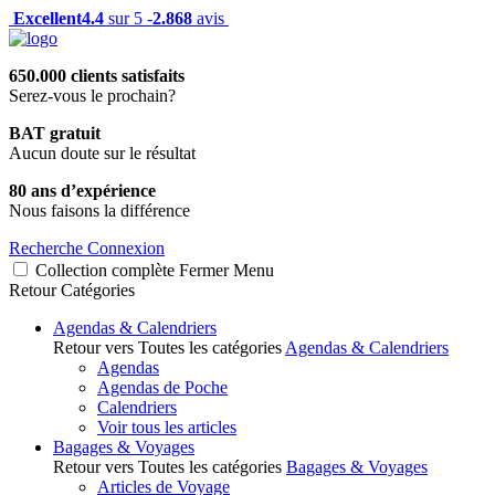
Excellent
4.4
sur 5 -
2.868
avis
650.000 clients satisfaits
Serez-vous le prochain?
BAT gratuit
Aucun doute sur le résultat
80 ans d’expérience
Nous faisons la différence
Recherche
Connexion
Collection complète
Fermer
Menu
Retour
Catégories
Agendas & Calendriers
Retour vers Toutes les catégories
Agendas & Calendriers
Agendas
Agendas de Poche
Calendriers
Voir tous les articles
Bagages & Voyages
Retour vers Toutes les catégories
Bagages & Voyages
Articles de Voyage