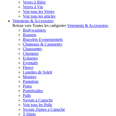
Verres à Bière
Verres à Vin
Voir tous les Verres
Voir tous les articles
Vetements & Accessoires
Retour vers Toutes les catégories
Vetements & Accessoires
Bodywarmers
Bonnets
Bracelets Evenementiels
Chapeaux & Casquettes
Chaussettes
Chemises
Echarpes
Eventails
Fleece
Lunettes de Soleil
Montres
Pantalons
Polos
Portefeuilles
Pulls
Sweats a Capuche
Voir tous les Pulls
Sweats Zippes a Capuche
T-Shirts