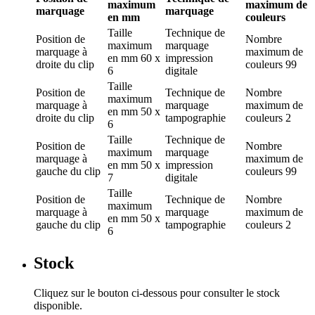
maximum
maximum de
marquage
marquage
en mm
couleurs
Taille
Technique de
Position de
Nombre
maximum
marquage
marquage
à
maximum de
en mm
60 x
impression
droite du clip
couleurs
99
6
digitale
Taille
Position de
Technique de
Nombre
maximum
marquage
à
marquage
maximum de
en mm
50 x
droite du clip
tampographie
couleurs
2
6
Taille
Technique de
Position de
Nombre
maximum
marquage
marquage
à
maximum de
en mm
50 x
impression
gauche du clip
couleurs
99
7
digitale
Taille
Position de
Technique de
Nombre
maximum
marquage
à
marquage
maximum de
en mm
50 x
gauche du clip
tampographie
couleurs
2
6
Stock
Cliquez sur le bouton ci-dessous pour consulter le stock
disponible.