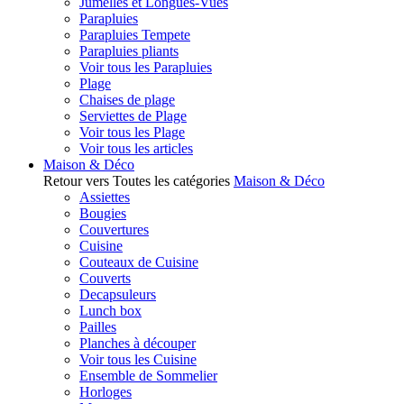
Jumelles et Longues-Vues
Parapluies
Parapluies Tempete
Parapluies pliants
Voir tous les Parapluies
Plage
Chaises de plage
Serviettes de Plage
Voir tous les Plage
Voir tous les articles
Maison & Déco
Retour vers Toutes les catégories
Maison & Déco
Assiettes
Bougies
Couvertures
Cuisine
Couteaux de Cuisine
Couverts
Decapsuleurs
Lunch box
Pailles
Planches à découper
Voir tous les Cuisine
Ensemble de Sommelier
Horloges