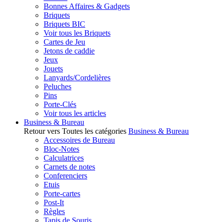
Bonnes Affaires & Gadgets
Briquets
Briquets BIC
Voir tous les Briquets
Cartes de Jeu
Jetons de caddie
Jeux
Jouets
Lanyards/Cordelières
Peluches
Pins
Porte-Clés
Voir tous les articles
Business & Bureau
Retour vers Toutes les catégories
Business & Bureau
Accessoires de Bureau
Bloc-Notes
Calculatrices
Carnets de notes
Conferenciers
Etuis
Porte-cartes
Post-It
Règles
Tapis de Souris