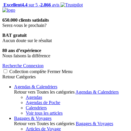
Excellent
4.4
sur 5 -
2.866
avis
650.000 clients satisfaits
Serez-vous le prochain?
BAT gratuit
Aucun doute sur le résultat
80 ans d’expérience
Nous faisons la différence
Recherche
Connexion
Collection complète
Fermer
Menu
Retour
Catégories
Agendas & Calendriers
Retour vers Toutes les catégories
Agendas & Calendriers
Agendas
Agendas de Poche
Calendriers
Voir tous les articles
Bagages & Voyages
Retour vers Toutes les catégories
Bagages & Voyages
Articles de Voyage