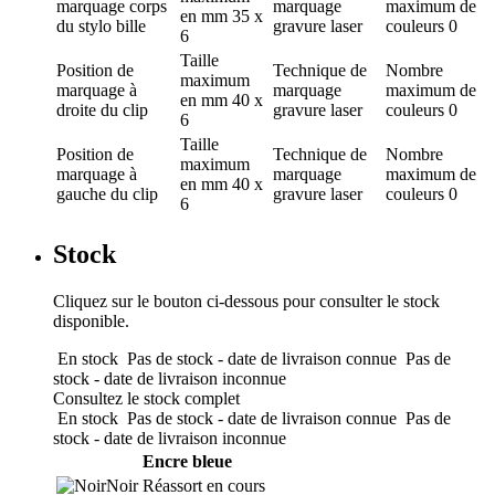
marquage
corps
marquage
maximum de
en mm
35 x
du stylo bille
gravure laser
couleurs
0
6
Taille
Position de
Technique de
Nombre
maximum
marquage
à
marquage
maximum de
en mm
40 x
droite du clip
gravure laser
couleurs
0
6
Taille
Position de
Technique de
Nombre
maximum
marquage
à
marquage
maximum de
en mm
40 x
gauche du clip
gravure laser
couleurs
0
6
Stock
Cliquez sur le bouton ci-dessous pour consulter le stock
disponible.
En stock
Pas de stock - date de livraison connue
Pas de
stock - date de livraison inconnue
Consultez le stock complet
En stock
Pas de stock - date de livraison connue
Pas de
stock - date de livraison inconnue
Encre bleue
Noir
Réassort en cours