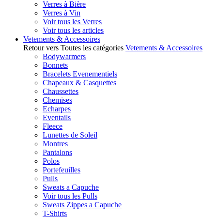
Verres à Bière
Verres à Vin
Voir tous les Verres
Voir tous les articles
Vetements & Accessoires
Retour vers Toutes les catégories
Vetements & Accessoires
Bodywarmers
Bonnets
Bracelets Evenementiels
Chapeaux & Casquettes
Chaussettes
Chemises
Echarpes
Eventails
Fleece
Lunettes de Soleil
Montres
Pantalons
Polos
Portefeuilles
Pulls
Sweats a Capuche
Voir tous les Pulls
Sweats Zippes a Capuche
T-Shirts