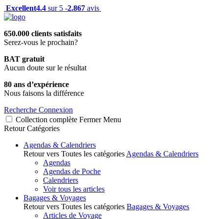
Excellent
4.4
sur 5 -
2.867
avis
650.000 clients satisfaits
Serez-vous le prochain?
BAT gratuit
Aucun doute sur le résultat
80 ans d’expérience
Nous faisons la différence
Recherche
Connexion
Collection complète
Fermer
Menu
Retour
Catégories
Agendas & Calendriers
Retour vers Toutes les catégories
Agendas & Calendriers
Agendas
Agendas de Poche
Calendriers
Voir tous les articles
Bagages & Voyages
Retour vers Toutes les catégories
Bagages & Voyages
Articles de Voyage