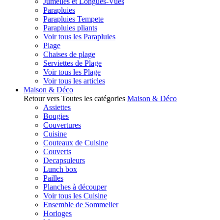
Jumelles et Longues-Vues
Parapluies
Parapluies Tempete
Parapluies pliants
Voir tous les Parapluies
Plage
Chaises de plage
Serviettes de Plage
Voir tous les Plage
Voir tous les articles
Maison & Déco
Retour vers Toutes les catégories
Maison & Déco
Assiettes
Bougies
Couvertures
Cuisine
Couteaux de Cuisine
Couverts
Decapsuleurs
Lunch box
Pailles
Planches à découper
Voir tous les Cuisine
Ensemble de Sommelier
Horloges