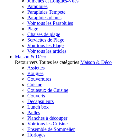
Jumelles et Longues-Vues
Parapluies
Parapluies Tempete
Parapluies pliants
Voir tous les Parapluies
Plage
Chaises de plage
Serviettes de Plage
Voir tous les Plage
Voir tous les articles
Maison & Déco
Retour vers Toutes les catégories
Maison & Déco
Assiettes
Bougies
Couvertures
Cuisine
Couteaux de Cuisine
Couverts
Decapsuleurs
Lunch box
Pailles
Planches à découper
Voir tous les Cuisine
Ensemble de Sommelier
Horloges