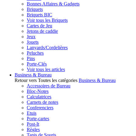
Bonnes Affaires & Gadgets
Briquets
Briquets BIC
Voir tous les Briquets
Cartes de Jeu
Jetons de caddie
Jeux
Jouets
Lanyards/Cordelières
Peluches
Pins
Porte-Clés
Voir tous les articles
Business & Bureau
Retour vers Toutes les catégories
Business & Bureau
Accessoires de Bureau
Bloc-Notes
Calculatrices
Carnets de notes
Conferenciers
Etuis
Porte-cartes
Post-It
Règles
Tapis de Souris