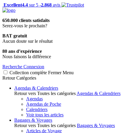
Excellent
4.4
sur 5 -
2.868
avis
650.000 clients satisfaits
Serez-vous le prochain?
BAT gratuit
Aucun doute sur le résultat
80 ans d’expérience
Nous faisons la différence
Recherche
Connexion
Collection complète
Fermer
Menu
Retour
Catégories
Agendas & Calendriers
Retour vers Toutes les catégories
Agendas & Calendriers
Agendas
Agendas de Poche
Calendriers
Voir tous les articles
Bagages & Voyages
Retour vers Toutes les catégories
Bagages & Voyages
Articles de Voyage