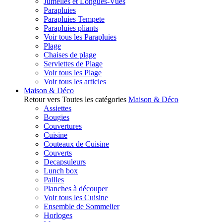
Jumelles et Longues-Vues
Parapluies
Parapluies Tempete
Parapluies pliants
Voir tous les Parapluies
Plage
Chaises de plage
Serviettes de Plage
Voir tous les Plage
Voir tous les articles
Maison & Déco
Retour vers Toutes les catégories
Maison & Déco
Assiettes
Bougies
Couvertures
Cuisine
Couteaux de Cuisine
Couverts
Decapsuleurs
Lunch box
Pailles
Planches à découper
Voir tous les Cuisine
Ensemble de Sommelier
Horloges