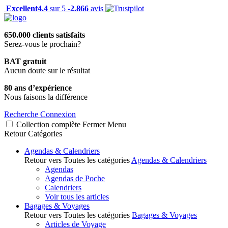
Excellent
4.4
sur 5 -
2.866
avis
650.000 clients satisfaits
Serez-vous le prochain?
BAT gratuit
Aucun doute sur le résultat
80 ans d’expérience
Nous faisons la différence
Recherche
Connexion
Collection complète
Fermer
Menu
Retour
Catégories
Agendas & Calendriers
Retour vers Toutes les catégories
Agendas & Calendriers
Agendas
Agendas de Poche
Calendriers
Voir tous les articles
Bagages & Voyages
Retour vers Toutes les catégories
Bagages & Voyages
Articles de Voyage