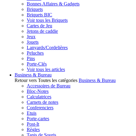
Bonnes Affaires & Gadgets
Briquets
Briquets BIC
Voir tous les Briquets
Cartes de Jeu
Jetons de caddie
Jeux
Jouets
Lanyards/Cordelières
Peluches
Pins
Porte-Clés
Voir tous les articles
Business & Bureau
Retour vers Toutes les catégories
Business & Bureau
Accessoires de Bureau
Bloc-Notes
Calculatrices
Carnets de notes
Conferenciers
Etuis
Porte-cartes
Post-It
Règles
Tapis de Souris