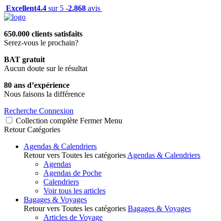
Excellent
4.4
sur 5 -
2.868
avis
650.000 clients satisfaits
Serez-vous le prochain?
BAT gratuit
Aucun doute sur le résultat
80 ans d’expérience
Nous faisons la différence
Recherche
Connexion
Collection complète
Fermer
Menu
Retour
Catégories
Agendas & Calendriers
Retour vers Toutes les catégories
Agendas & Calendriers
Agendas
Agendas de Poche
Calendriers
Voir tous les articles
Bagages & Voyages
Retour vers Toutes les catégories
Bagages & Voyages
Articles de Voyage