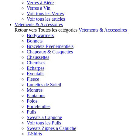
Verres à Bière
Verres à Vin
Voir tous les Verres
Voir tous les articles
Vetements & Accessoires
Retour vers Toutes les catégories
Vetements & Accessoires
Bodywarmers
Bonnets
Bracelets Evenementiels
Chapeaux & Casquettes
Chaussettes
Chemises
Echarpes
Eventails
Fleece
Lunettes de Soleil
Montres
Pantalons
Polos
Portefeuilles
Pulls
Sweats a Capuche
Voir tous les Pulls
Sweats Zippes a Capuche
T-Shirts