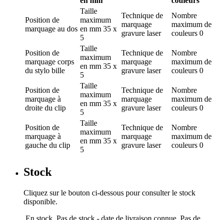
en mm
couleurs
Taille
Technique de
Nombre
Position de
maximum
marquage
maximum de
marquage
au dos
en mm
35 x
gravure laser
couleurs
0
5
Taille
Position de
Technique de
Nombre
maximum
marquage
corps
marquage
maximum de
en mm
35 x
du stylo bille
gravure laser
couleurs
0
5
Taille
Position de
Technique de
Nombre
maximum
marquage
à
marquage
maximum de
en mm
35 x
droite du clip
gravure laser
couleurs
0
5
Taille
Position de
Technique de
Nombre
maximum
marquage
à
marquage
maximum de
en mm
35 x
gauche du clip
gravure laser
couleurs
0
5
Stock
Cliquez sur le bouton ci-dessous pour consulter le stock
disponible.
En stock
Pas de stock - date de livraison connue
Pas de