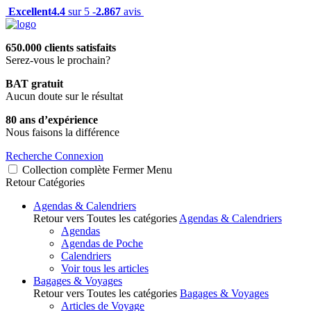
Excellent
4.4
sur 5 -
2.867
avis
650.000 clients satisfaits
Serez-vous le prochain?
BAT gratuit
Aucun doute sur le résultat
80 ans d’expérience
Nous faisons la différence
Recherche
Connexion
Collection complète
Fermer
Menu
Retour
Catégories
Agendas & Calendriers
Retour vers Toutes les catégories
Agendas & Calendriers
Agendas
Agendas de Poche
Calendriers
Voir tous les articles
Bagages & Voyages
Retour vers Toutes les catégories
Bagages & Voyages
Articles de Voyage