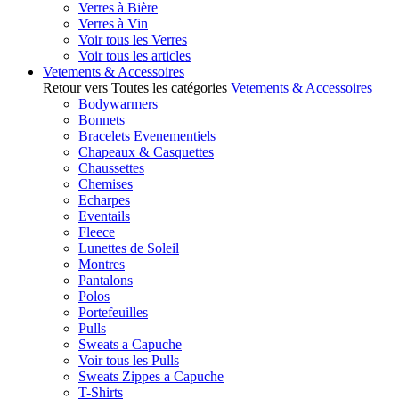
Verres à Bière
Verres à Vin
Voir tous les Verres
Voir tous les articles
Vetements & Accessoires
Retour vers Toutes les catégories
Vetements & Accessoires
Bodywarmers
Bonnets
Bracelets Evenementiels
Chapeaux & Casquettes
Chaussettes
Chemises
Echarpes
Eventails
Fleece
Lunettes de Soleil
Montres
Pantalons
Polos
Portefeuilles
Pulls
Sweats a Capuche
Voir tous les Pulls
Sweats Zippes a Capuche
T-Shirts