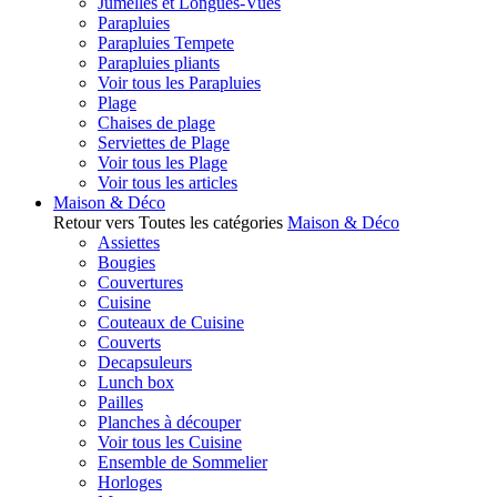
Jumelles et Longues-Vues
Parapluies
Parapluies Tempete
Parapluies pliants
Voir tous les Parapluies
Plage
Chaises de plage
Serviettes de Plage
Voir tous les Plage
Voir tous les articles
Maison & Déco
Retour vers Toutes les catégories
Maison & Déco
Assiettes
Bougies
Couvertures
Cuisine
Couteaux de Cuisine
Couverts
Decapsuleurs
Lunch box
Pailles
Planches à découper
Voir tous les Cuisine
Ensemble de Sommelier
Horloges