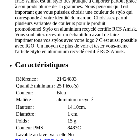
RCS Amisk est un stylo très pratique à emporter partout grâce
à son poids plume de 15 grammes. Nous pensons qu'il est
important que vous puissiez choisir une couleur de stylo qui
corresponde à votre identité de marque. Choisissez parmi
plusieurs variantes de couleurs pour le produit
promotionnel Stylo en aluminium recyclé certifié RCS Amisk.
Vous souhaitez recevoir un échantillon avant de faire
imprimer tous vos stylos avec votre logo ? C'est aussi possible
avec IGO. Un moyen de plus de voir et tester vous-même
l'article Stylo en aluminium recyclé certifié RCS Amisk.
Caractéristiques
Référence :
21424803
Quantité minimum :
25 Pièce(s)
Couleur:
Bleu
Matière :
aluminium recyclé
Hauteur :
14,10cm.
Diamètre :
1 cm.
Poids :
15 g.
Couleur PMS
8483C
Lavable au lave–vaisselle
No