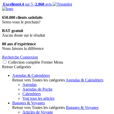
Excellent
4.4
sur 5 -
2.868
avis
650.000 clients satisfaits
Serez-vous le prochain?
BAT gratuit
Aucun doute sur le résultat
80 ans d’expérience
Nous faisons la différence
Recherche
Connexion
Collection complète
Fermer
Menu
Retour
Catégories
Agendas & Calendriers
Retour vers Toutes les catégories
Agendas & Calendriers
Agendas
Agendas de Poche
Calendriers
Voir tous les articles
Bagages & Voyages
Retour vers Toutes les catégories
Bagages & Voyages
Articles de Voyage