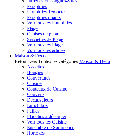
Jumelles et Longues-Vues
Parapluies
Parapluies Tempete
Parapluies pliants
Voir tous les Parapluies
Plage
Chaises de plage
Serviettes de Plage
Voir tous les Plage
Voir tous les articles
Maison & Déco
Retour vers Toutes les catégories
Maison & Déco
Assiettes
Bougies
Couvertures
Cuisine
Couteaux de Cuisine
Couverts
Decapsuleurs
Lunch box
Pailles
Planches à découper
Voir tous les Cuisine
Ensemble de Sommelier
Horloges