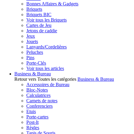
Bonnes Affaires & Gadgets
Briquets
Briquets BIC
Voir tous les Briquets
Cartes de Jeu
Jetons de caddie
Jeux
Jouets
Lanyards/Cordelières
Peluches
Pins
Porte-Clés
Voir tous les articles
Business & Bureau
Retour vers Toutes les catégories
Business & Bureau
Accessoires de Bureau
Bloc-Notes
Calculatrices
Carnets de notes
Conferenciers
Etuis
Porte-cartes
Post-It
Règles
Tapis de Souris