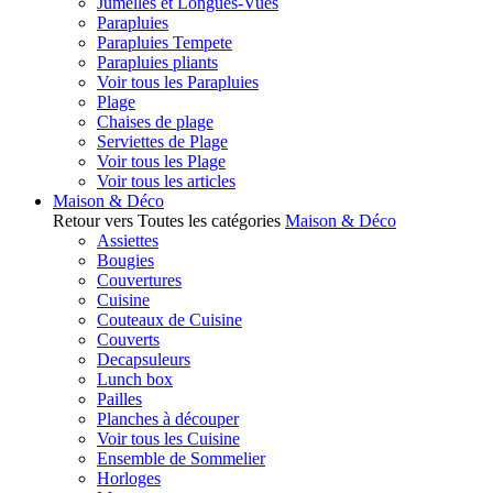
Jumelles et Longues-Vues
Parapluies
Parapluies Tempete
Parapluies pliants
Voir tous les Parapluies
Plage
Chaises de plage
Serviettes de Plage
Voir tous les Plage
Voir tous les articles
Maison & Déco
Retour vers Toutes les catégories
Maison & Déco
Assiettes
Bougies
Couvertures
Cuisine
Couteaux de Cuisine
Couverts
Decapsuleurs
Lunch box
Pailles
Planches à découper
Voir tous les Cuisine
Ensemble de Sommelier
Horloges