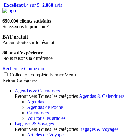
Excellent
4.4
sur 5 -
2.868
avis
650.000 clients satisfaits
Serez-vous le prochain?
BAT gratuit
Aucun doute sur le résultat
80 ans d’expérience
Nous faisons la différence
Recherche
Connexion
Collection complète
Fermer
Menu
Retour
Catégories
Agendas & Calendriers
Retour vers Toutes les catégories
Agendas & Calendriers
Agendas
Agendas de Poche
Calendriers
Voir tous les articles
Bagages & Voyages
Retour vers Toutes les catégories
Bagages & Voyages
Articles de Voyage