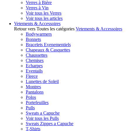
Verres à Bière
Verres à Vin
Voir tous les Verres
Voir tous les articles
Vetements & Accessoires
Retour vers Toutes les catégories
Vetements & Accessoires
Bodywarmers
Bonnets
Bracelets Evenementiels
Chapeaux & Casquettes
Chaussettes
Chemises
Echarpes
Eventails
Fleece
Lunettes de Soleil
Montres
Pantalons
Polos
Portefeuilles
Pulls
Sweats a Capuche
Voir tous les Pulls
Sweats Zippes a Capuche
T-Shirts