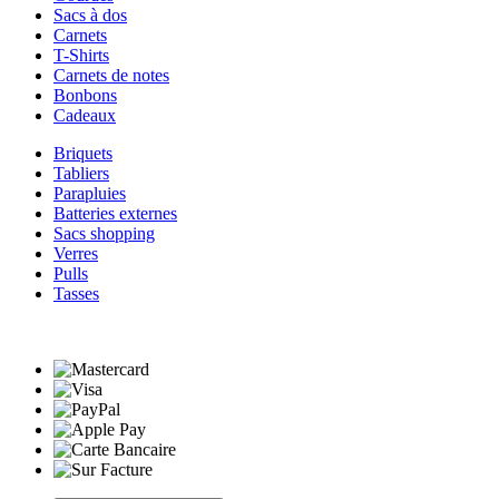
Sacs à dos
Carnets
T-Shirts
Carnets de notes
Bonbons
Cadeaux
Briquets
Tabliers
Parapluies
Batteries externes
Sacs shopping
Verres
Pulls
Tasses