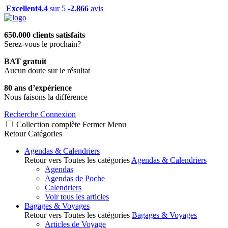
Excellent
4.4
sur 5 -
2.866
avis
650.000 clients satisfaits
Serez-vous le prochain?
BAT gratuit
Aucun doute sur le résultat
80 ans d’expérience
Nous faisons la différence
Recherche
Connexion
Collection complète
Fermer
Menu
Retour
Catégories
Agendas & Calendriers
Retour vers Toutes les catégories
Agendas & Calendriers
Agendas
Agendas de Poche
Calendriers
Voir tous les articles
Bagages & Voyages
Retour vers Toutes les catégories
Bagages & Voyages
Articles de Voyage