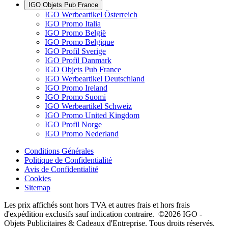
IGO Objets Pub France
IGO Werbeartikel Österreich
IGO Promo Italia
IGO Promo België
IGO Promo Belgique
IGO Profil Sverige
IGO Profil Danmark
IGO Objets Pub France
IGO Werbeartikel Deutschland
IGO Promo Ireland
IGO Promo Suomi
IGO Werbeartikel Schweiz
IGO Promo United Kingdom
IGO Profil Norge
IGO Promo Nederland
Conditions Générales
Politique de Confidentialité
Avis de Confidentialité
Cookies
Sitemap
Les prix affichés sont hors TVA et autres frais et hors frais
d'expédition exclusifs sauf indication contraire. ©2026 IGO -
Objets Publicitaires & Cadeaux d'Entreprise. Tous droits réservés.