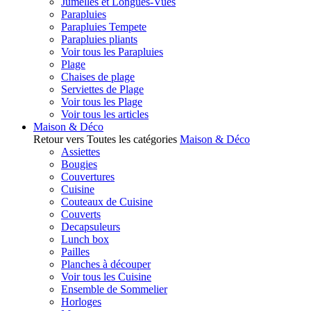
Jumelles et Longues-Vues
Parapluies
Parapluies Tempete
Parapluies pliants
Voir tous les Parapluies
Plage
Chaises de plage
Serviettes de Plage
Voir tous les Plage
Voir tous les articles
Maison & Déco
Retour vers Toutes les catégories
Maison & Déco
Assiettes
Bougies
Couvertures
Cuisine
Couteaux de Cuisine
Couverts
Decapsuleurs
Lunch box
Pailles
Planches à découper
Voir tous les Cuisine
Ensemble de Sommelier
Horloges