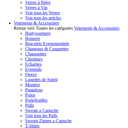
Verres à Bière
Verres à Vin
Voir tous les Verres
Voir tous les articles
Vetements & Accessoires
Retour vers Toutes les catégories
Vetements & Accessoires
Bodywarmers
Bonnets
Bracelets Evenementiels
Chapeaux & Casquettes
Chaussettes
Chemises
Echarpes
Eventails
Fleece
Lunettes de Soleil
Montres
Pantalons
Polos
Portefeuilles
Pulls
Sweats a Capuche
Voir tous les Pulls
Sweats Zippes a Capuche
T-Shirts